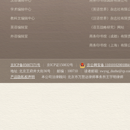
汉语编辑中心
商务印书馆国际有限公司
学术编辑中心
《英语世界》杂志社有限
教科文编辑中心
《汉语世界》杂志社有限
英语编辑室
《语言战略研究》网站
外语编辑室
商务印书馆（成都）有限
商务印书馆（上海）有限
京ICP备05007371号
|
京ICP证150832号
|
京公网安备 1101010200188
地址: 北京王府井大街36号
|
邮编：100710
|
读者邮箱: swysg_duzhe@cp.co
产品隐私权声明
本公司法律顾问: 北京市万慧达律师事务所王宇明律师