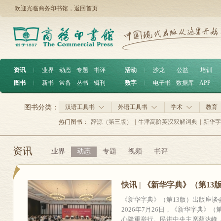
欢迎光临商务印书馆，
返回首页
资讯
︱
业界
动态
专题
书评
活动
︱
沙龙
公益
培训
图书
︱
新书
常备
丛书
辑刊
数字
︱
电子书
数据库
APP
图书分类：
汉语工具书
外语工具书
学术
教育
热门图书：
辞源（第三版）
|
牛津高阶英汉双解词典
|
新华字
资讯
业界
动态
专题
视频
书评
快讯 | 《新华字典》（第1
《新华字典》（第13版）出版
2026年7月26日，《新华字典》
心隆重举行。民进中央主席蔡达峰