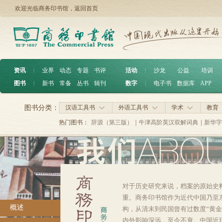
欢迎光临商务印书馆，
返回首页
资讯
︱
业界
动态
专题
书评
活动
︱
沙龙
公益
培训
图书
︱
新书
常备
丛书
辑刊
数字
︱
电子书
数据库
APP
图书分类：
汉语工具书
外语工具书
学术
教育
热门图书：
辞源（第三版）
|
牛津高阶英汉双解词典
|
新华字
对于历史研究来说，档案的原始史
重。商务印书馆作为近代中国乃至
概述
构，从清末到民国曾有过数度“黄金
内外影响深远，至今不衰。中国近