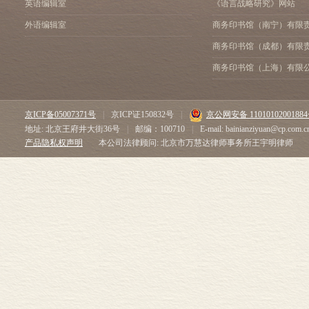
英语编辑室
《语言战略研究》网站
外语编辑室
商务印书馆（南宁）有限
商务印书馆（成都）有限
商务印书馆（上海）有限
京ICP备05007371号
|
京ICP证150832号
|
京公网安备 1101010200188
地址: 北京王府井大街36号
|
邮编：100710
|
E-mail: bainianziyuan@cp.com.c
产品隐私权声明
本公司法律顾问: 北京市万慧达律师事务所王宇明律师