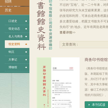
招聘
不过的“宝地”。近一二十年来，对
历史
张等的研究方兴未艾硕果累累，这
的发现和利用，可来自老商务档案
口述史
多次遭受劫难，档案文书散失不可
失殆尽”的 地步。近年有两批老商
馆史动态
查看详情>>
名人与商务
馆史资料
文章查询：
钩沉
商务印书馆馆
大事记
博物馆
《商务印书馆馆史资
版。本期延续了简
块，共6万5千余
写，其中有方厚枢
源〉修订工作的历
馆的片段回忆》、
本刊试读