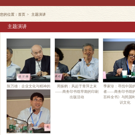
您的位置：
首页
>
主题演讲
主题演讲
陈万雄：企业文化与精神的
周振鹤：风起于青萍之末
季家珍：寻找中国
现代意义——由商务印书馆
——商务印书馆早期的印刷
者——商务印书馆
馆歌的创作及内涵说起
出版活动
百科全书》与民国
识文化