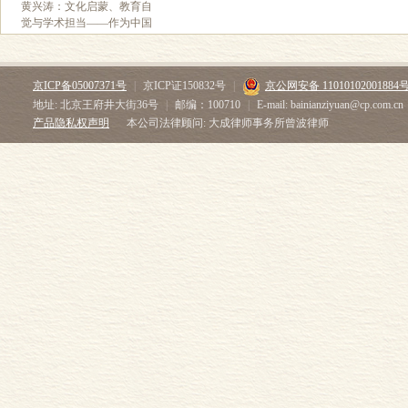
黄兴涛：文化启蒙、教育自
觉与学术担当——作为中国
现代文化引擎的商务印书馆
京ICP备05007371号
|
京ICP证150832号
|
京公网安备 11010102001884
地址: 北京王府井大街36号
|
邮编：100710
|
E-mail: bainianziyuan@cp.com.cn
产品隐私权声明
本公司法律顾问: 大成律师事务所曾波律师