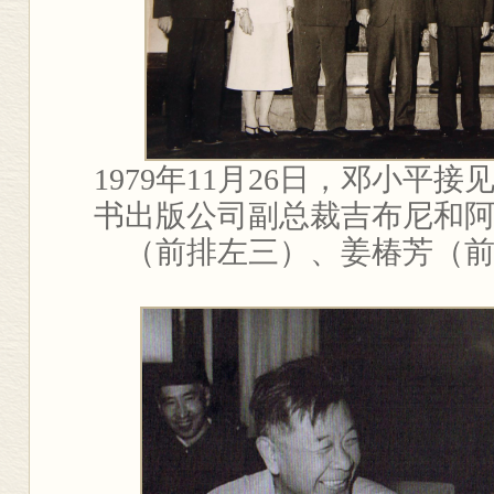
1979
年
11
月
26
日，邓小平接
书出版公司副总裁吉布尼和
（前排左三）、姜椿芳（