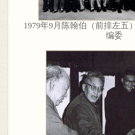
1979
年
9
月陈翰伯（前排左五
编委