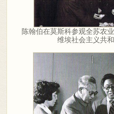
陈翰伯在莫斯科参观全苏农
维埃社会主义共