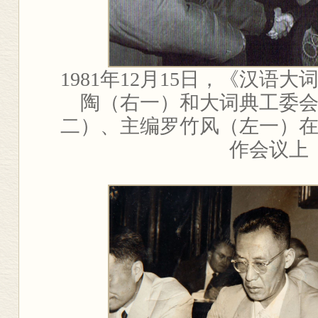
1981
年
12
月
15
日，《汉语大
陶（右一）和大词典工委
二）、主编罗竹风（左一）
作会议上