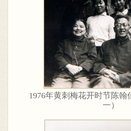
1976
年黄刺梅花开时节陈翰
一）