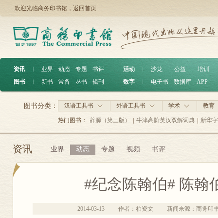
欢迎光临商务印书馆，
返回首页
资讯
︱
业界
动态
专题
书评
活动
︱
沙龙
公益
培训
图书
︱
新书
常备
丛书
辑刊
数字
︱
电子书
数据库
APP
图书分类：
汉语工具书
外语工具书
学术
教育
热门图书：
辞源（第三版）
|
牛津高阶英汉双解词典
|
新华字
资讯
业界
动态
专题
视频
书评
#纪念陈翰伯# 陈翰
2014-03-13
作者：柏资文
新闻来源：商务印