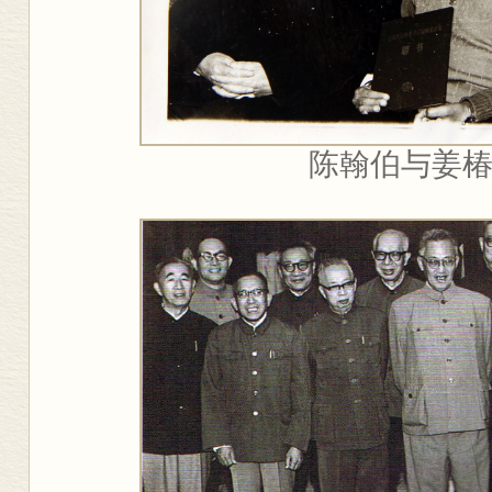
陈翰伯与姜