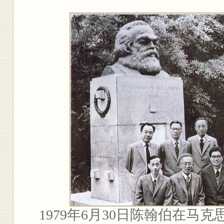
1979
年
6
月
30
日陈翰伯在马克