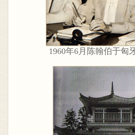
1960
年
6
月陈翰伯于匈