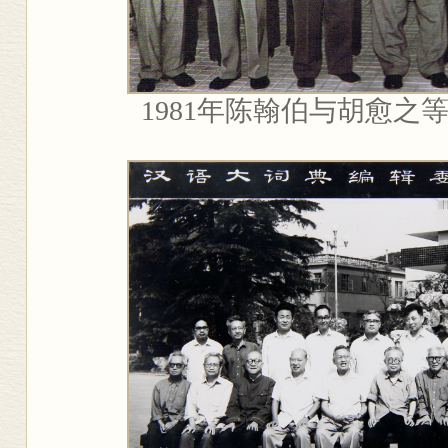
1981
年陈翰伯与胡愈之