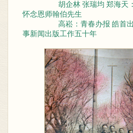
胡企林 张瑞均 郑海天
怀念恩师翰伯先生
高崧：青春办报 皓首
事新闻出版工作五十年