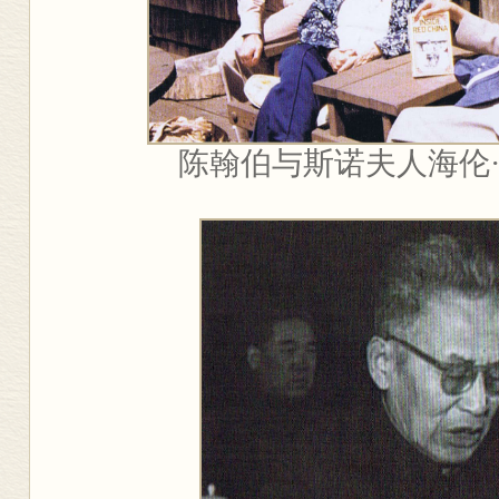
陈翰伯与斯诺夫人海伦·