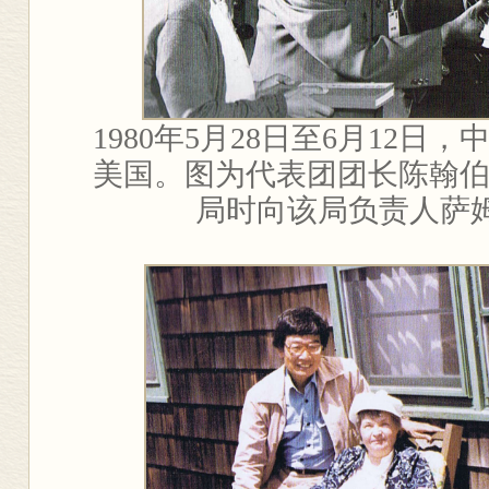
1980
年
5
月
28
日至
6
月
12
日，
美国。图为代表团团长陈翰
局时向该局负责人萨姆