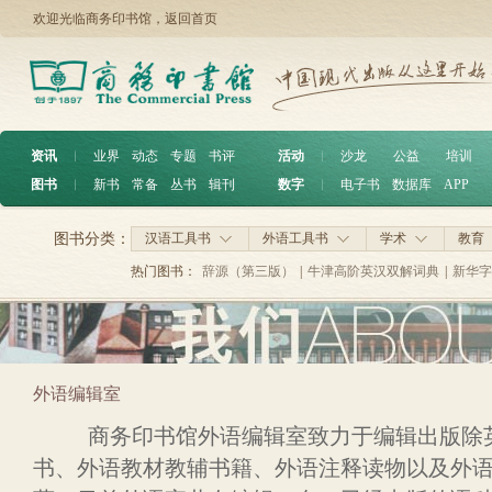
欢迎光临商务印书馆，
返回首页
资讯
︱
业界
动态
专题
书评
活动
︱
沙龙
公益
培训
图书
︱
新书
常备
丛书
辑刊
数字
︱
电子书
数据库
APP
图书分类：
汉语工具书
外语工具书
学术
教育
热门图书：
辞源（第三版）
|
牛津高阶英汉双解词典
|
新华字
外语编辑室
商务印书馆外语编辑室致力于编辑出版除英
书、外语教材教辅书籍、外语注释读物以及外