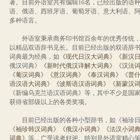
著。目前外语室共有编辑16名，已经出版的语
语、俄语、西班牙语、葡萄牙语、意大利语、阿
多种语言。
外语室秉承商务印书馆百余年的优秀传统，
以精品双语辞书见长。目前已经出版的双语辞
词典最为经典，如
《现代日汉大词典》
《新汉
俄汉词典》
《新时代俄汉详解大词典》
《汉法
《葡汉词典》
《意汉词典》
《泰汉词典》
《普
语汉语大词典》
《波斯语汉语词典》
《新蒙汉
《新编乌克兰语汉语词典》等，其中不少是国
获得省部级以上的各类奖项。
目前已经出版的各种小型辞书，如《袖珍日
《袖珍韩汉词典》
《俄汉小词典》
《法汉小词
词典》
等，广受读者好评。特别是外语室精心策