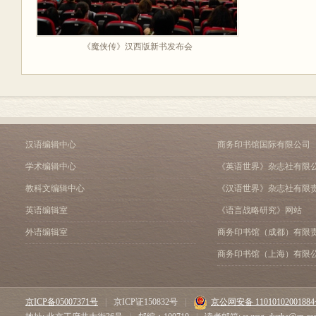
《魔侠传》汉西版新书发布会
汉语编辑中心
商务印书馆国际有限公司
学术编辑中心
《英语世界》杂志社有限
教科文编辑中心
《汉语世界》杂志社有限
英语编辑室
《语言战略研究》网站
外语编辑室
商务印书馆（成都）有限
商务印书馆（上海）有限
京ICP备05007371号
|
京ICP证150832号
|
京公网安备 1101010200188