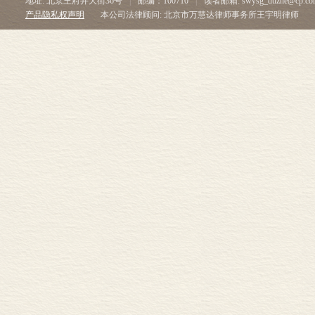
地址: 北京王府井大街36号
|
邮编：100710
|
读者邮箱: swysg_duzhe@cp.co
产品隐私权声明
本公司法律顾问: 北京市万慧达律师事务所王宇明律师