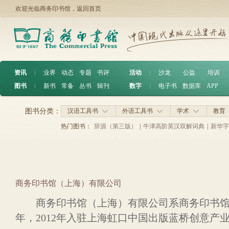
欢迎光临商务印书馆，
返回首页
资讯
︱
业界
动态
专题
书评
活动
︱
沙龙
公益
培训
图书
︱
新书
常备
丛书
辑刊
数字
︱
电子书
数据库
APP
图书分类：
汉语工具书
外语工具书
学术
教育
热门图书：
辞源（第三版）
|
牛津高阶英汉双解词典
|
新华字
商务印书馆（上海）有限公司
商务印书馆（上海）有限公司系商务印书馆下
年，2012年入驻上海虹口中国出版蓝桥创意产