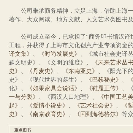
公司秉承商务精神，立足上海，借助上海一
著作、大众阅读、地方文献、人文艺术类图书
公司成立至今，已承担了“商务印书馆汉译世
工程，并获得了上海市文化创意产业专项资金
译文集》
、
《时尚发展史》
、《城市社会史译
题文明史》、《文明的维度》、
《未来艺术丛
史》
、
《丹麦史》
、
《东南亚史》
、《阳光下的
史》、《现代世界的诞生》、
《巴黎秘史》
、
化》、
《如果家具会说话》
、
《鞋履正传》
、
一与分裂》
、《西汉人口地理》、
《中国工艺
起》
、
《爱情小说史》
、
《艺术社会史》
、
《
史》
、
《南京教育史》
、
《回到海德格尔》
等
重点图书