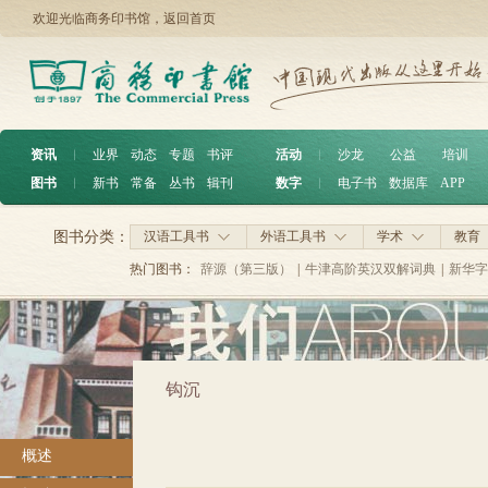
欢迎光临商务印书馆，
返回首页
资讯
︱
业界
动态
专题
书评
活动
︱
沙龙
公益
培训
图书
︱
新书
常备
丛书
辑刊
数字
︱
电子书
数据库
APP
图书分类：
汉语工具书
外语工具书
学术
教育
热门图书：
辞源（第三版）
|
牛津高阶英汉双解词典
|
新华字
钩沉
概述