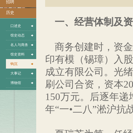
招聘
历史
一、经营体制及资
口述史
馆史动态
商务创建时，资金3
名人与商务
馆史资料
印有模（锡璋）入股
钩沉
成立有限公司。光绪
大事记
刷公司合资，资本2
博物馆
150万元。后逐年
年“一•二八”淞沪抗