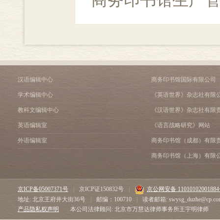
商务印书馆生产
汉语编辑中心
商务印书馆国际有限公司
学术编辑中心
《英语世界》杂志社有限
教科文编辑中心
《汉语世界》杂志社有限
英语编辑室
《语言战略研究》网站
外语编辑室
商务印书馆（成都）有限
商务印书馆（上海）有限
京ICP备05007371号
|
京ICP证150832号
|
京公网安备 1101010200188
地址: 北京王府井大街36号
|
邮编：100710
|
读者邮箱: swysg_duzhe@cp.co
产品隐私权声明
本公司法律顾问: 北京市万慧达律师事务所王宇明律师