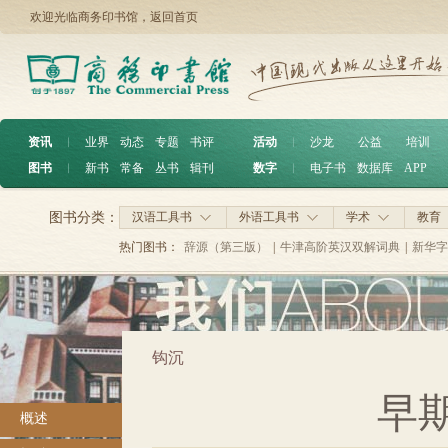
欢迎光临商务印书馆，
返回首页
资讯
︱
业界
动态
专题
书评
活动
︱
沙龙
公益
培训
图书
︱
新书
常备
丛书
辑刊
数字
︱
电子书
数据库
APP
图书分类：
汉语工具书
外语工具书
学术
教育
热门图书：
辞源（第三版）
|
牛津高阶英汉双解词典
|
新华字
钩沉
早
概述