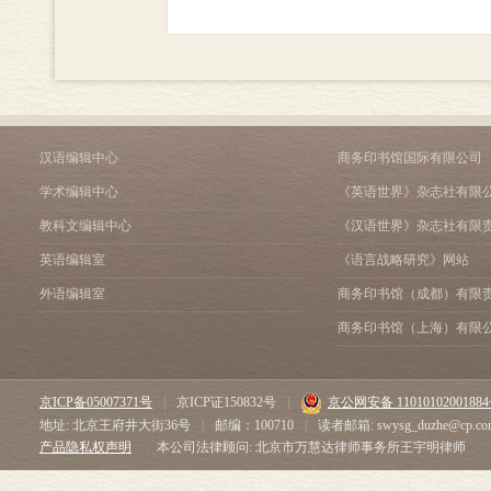
汉语编辑中心
商务印书馆国际有限公司
学术编辑中心
《英语世界》杂志社有限
教科文编辑中心
《汉语世界》杂志社有限
英语编辑室
《语言战略研究》网站
外语编辑室
商务印书馆（成都）有限
商务印书馆（上海）有限
京ICP备05007371号
|
京ICP证150832号
|
京公网安备 1101010200188
地址: 北京王府井大街36号
|
邮编：100710
|
读者邮箱: swysg_duzhe@cp.co
产品隐私权声明
本公司法律顾问: 北京市万慧达律师事务所王宇明律师