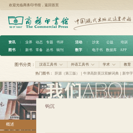
欢迎光临商务印书馆，
返回首页
资讯
︱
业界
动态
专题
书评
活动
︱
沙龙
公益
培训
图书
︱
新书
常备
丛书
辑刊
数字
︱
电子书
数据库
APP
图书分类：
汉语工具书
外语工具书
学术
教育
热门图书：
辞源（第三版）
|
牛津高阶英汉双解词典
|
新华字
钩沉
概述