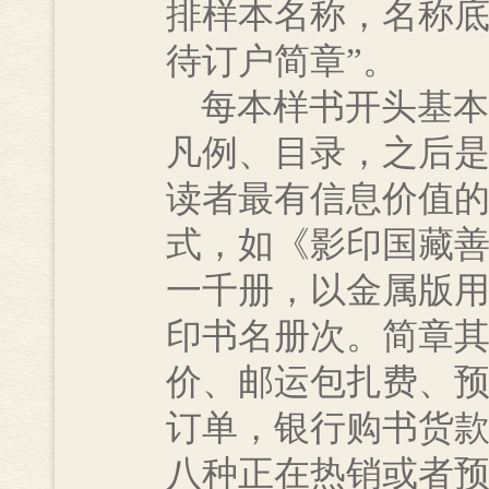
排样本名称，名称底
待订户简章”。
每本样书开头基本
凡例、目录，之后
读者最有信息价值
式，如《影印国藏
一千册，以金属版
印书名册次。简章
价、邮运包扎费、
订单，银行购书货
八种正在热销或者