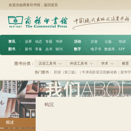
欢迎光临商务印书馆，
返回首页
资讯
︱
业界
动态
专题
书评
活动
︱
沙龙
公益
培训
图书
︱
新书
常备
丛书
辑刊
数字
︱
电子书
数据库
APP
图书分类：
汉语工具书
外语工具书
学术
教育
热门图书：
辞源（第三版）
|
牛津高阶英汉双解词典
|
新华字
钩沉
概述