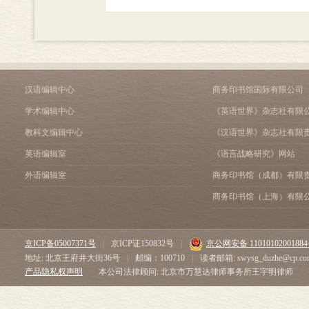
汉语编辑中心
商务印书馆国际有限公司
学术编辑中心
《英语世界》杂志社有限
教科文编辑中心
《汉语世界》杂志社有限
英语编辑室
《语言战略研究》网站
外语编辑室
商务印书馆（成都）有限
商务印书馆（上海）有限
京ICP备05007371号
|
京ICP证150832号
|
京公网安备 1101010200188
地址: 北京王府井大街36号
|
邮编：100710
|
读者邮箱: swysg_duzhe@cp.co
产品隐私权声明
本公司法律顾问: 北京市万慧达律师事务所王宇明律师