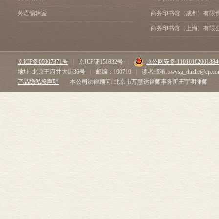
外语编辑室
商务印书馆（成都）有限
商务印书馆（上海）有限
京ICP备05007371号
|
京ICP证150832号
|
京公网安备 1101010200188
地址: 北京王府井大街36号
|
邮编：100710
|
读者邮箱: swysg_duzhe@cp.co
产品隐私权声明
本公司法律顾问: 北京市万慧达律师事务所王宇明律师