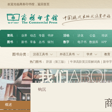
欢迎光临商务印书馆，
返回首页
资讯
︱
业界
动态
专题
书评
活动
︱
沙龙
公益
培训
图书
︱
新书
常备
丛书
辑刊
数字
︱
电子书
数据库
APP
图书分类：
汉语工具书
外语工具书
学术
教育
热门图书：
辞源（第三版）
|
牛津高阶英汉双解词典
|
新华字
钩沉
概述