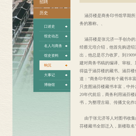
招聘
历史
涵芬楼是商务印书馆早期所办
务的雅称。、
口述史
馆史动态
涵芬楼是张元济一手创办的。
名人与商务
经蔡元培介绍，他首先购进绍
出，他总是尽力收罗。到19
馆史资料
建对商务书稿的编译、审核、
钩沉
得益于涵芬楼的藏书。涵芬楼
大事记
道：“商务印书馆有个藏书丰
博物馆
只贪图涵芬楼藏书丰富，中外
20年代前后，商务利用涵芬
书，为整理古籍、传播文化作
由于张元济等人对图书收集的
芬楼藏书全部迁入，新楼取名