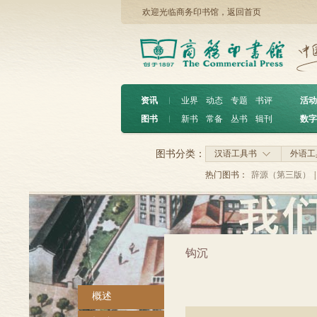
欢迎光临商务印书馆，
返回首页
资讯
︱
业界
动态
专题
书评
活动
图书
︱
新书
常备
丛书
辑刊
数字
图书分类：
汉语工具书
外语工
热门图书：
辞源（第三版）
|
钩沉
概述