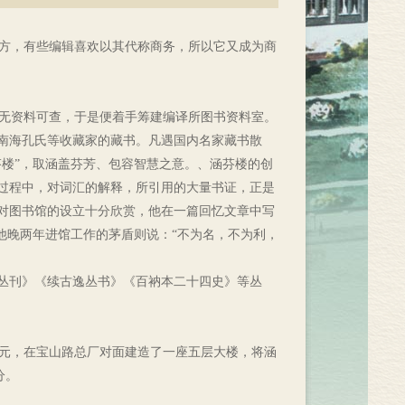
地方，有些编辑喜欢以其代称商务，所以它又成为商
于无资料可查，于是便着手筹建编译所图书资料室。
南海孔氏等收藏家的藏书。凡遇国内名家藏书散
芬楼”，取涵盖芬芳、包容智慧之意。、涵芬楼的创
过程中，对词汇的解释，所引用的大量书证，正是
时对图书馆的设立十分欣赏，他在一篇回忆文章中写
他晚两年进馆工作的茅盾则说：“不为名，不为利，
部丛刊》《续古逸丛书》《百衲本二十四史》等丛
万元，在宝山路总厂对面建造了一座五层大楼，将涵
分。