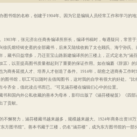
图书馆的名称，创建于1904年。因为它是编辑人员经常工作和学习的
1903年，张元济出任商务编译所所长，编译书稿时，每遇疑问，常苦
兴徐氏熔经铸史斋的全部藏书，后来又陆续收购了太仓顾氏、海宁孙氏、
09年，藏书日益増多，乃迁至宝山路新建编译所的三楼上，正式定名为“涵
加工，以至提高图书质量都起到了重要的保证作用。如在编纂《辞源》的
也为商务延揽人才、培养人才创造了条件。1914年，胡愈之进商务工作
富的图书馆，职工可以随时去借阅图书，这对我的自学有很大的好处。”比
古今齐全，借此读点书而已。”可见涵芬楼在编辑们心中的位置。
楼藏书和国内外公私收藏的善本为母本，影印出版了《涵芬楼秘笈》《四
出了贡献。
不懈努力，涵芬楼藏书越来越多，规模越来越大。1924年商务出资10
“东方图书馆”。善本书藏于三楼，仍名“涵芬楼”，成为东方图书馆的一部