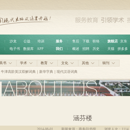
︱
沙龙
公益
培训
服务
︱
售后
下载
联络
旗舰店
京东
︱
电子书
数据库
APP
我们
︱
概述
招聘
历史
天猫
拼多多
具书
学术
教育
文化
其他
辑刊
牛津高阶英汉双解词典
|
新华字典
|
现代汉语词典
涵芬楼
2014-08-01
新闻来源：商务印书馆
浏览人次：
1114