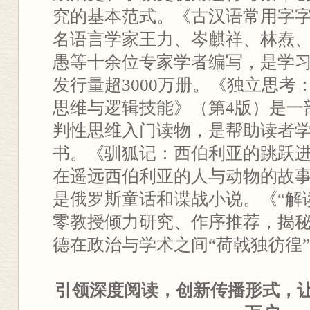
究的基本范式。《古汉语常用字字
名语言学家王力、岑麒祥、林焘
愚等十余位专家学者编写，是学
发行量超3000万册。《独立思考
思维与逻辑技能》（第4版）是一
判性思维入门读物，是帮助读者
书。《驯狐记：西伯利亚的跳跃
在遥远西伯利亚的人与动物的故
是俄罗斯童话和谍战小说。《“解
零教授倾力研究、作序推荐，揭秘
德在政治与学术之间“荷戟独彷徨
引领深度阅读，创新传播形式，