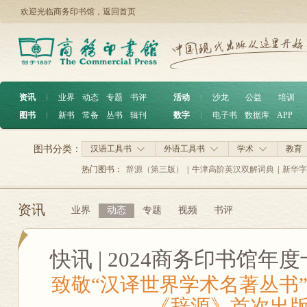
欢迎光临商务印书馆，
返回首页
资讯
︱
业界
动态
专题
书评
活动
︱
沙龙
公益
培训
图书
︱
新书
常备
丛书
辑刊
数字
︱
电子书
数据库
APP
图书分类：
汉语工具书
外语工具书
学术
教育
热门图书：
辞源（第三版）
|
牛津高阶英汉双解词典
|
新华字
资讯
业界
动态
专题
视频
书评
快讯 | 2024商务印书馆
致敬“汉译世界学术名著丛书”
《辞源》首次出