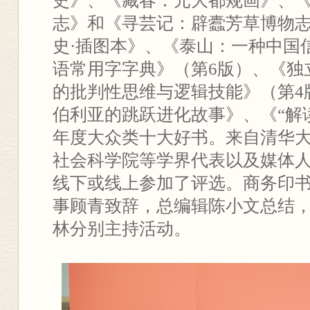
史》、《藏春：元大都规画》、
志》和《寻芸记：辟蠹芳草博物
史·插图本》、《泰山：一种中国
语常用字字典》（第6版）、《独
的批判性思维与逻辑技能》（第4
伯利亚的跳跃进化故事》、《“解
年度大众类十大好书。来自清华
社会科学院等学界代表以及媒体人
线下或线上参加了评选。商务印
事顾青致辞，总编辑陈小文总结
林分别主持活动。