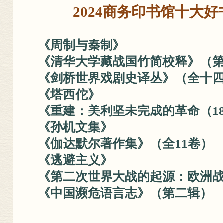
2024商务印书馆十大
《周制与秦制》
《清华大学藏战国竹简校释》（
《剑桥世界戏剧史译丛》（全十
《塔西佗》
《重建：美利坚未完成的革命（186
《孙机文集》
《伽达默尔著作集》（全11卷）
《逃避主义》
《第二次世界大战的起源：欧洲
《中国濒危语言志》（第二辑）