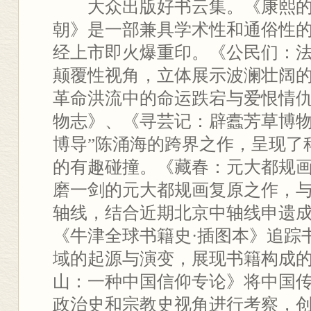
大众出版好书云集。《康熙的
朝》是一部兼具学术性和通俗性
经上市即火爆重印。《公民们：
颠覆性视角，立体展示波澜壮阔
革命洪流中的命运跌宕与爱恨情
物志》、《寻芸记：辟蠹芳草博物
博导”陈涌海的跨界之作，呈现了
的有趣碰撞。《藏春：元大都规
磨一剑的元大都规画复原之作，
轴线，结合近期北京中轴线申遗
《牛津全球书籍史·插图本》追踪
域的起源与演变，展现书籍构成
山：一种中国信仰专论》将中国
政治史和宗教史视角进行考察，