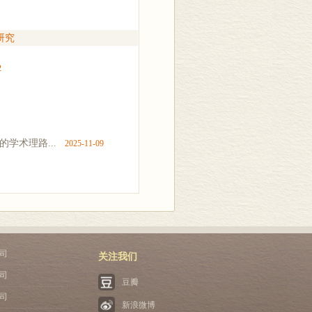
研究
2
学术理路...
2025-11-09
司
关注我们
司
豆瓣
司
新浪微博