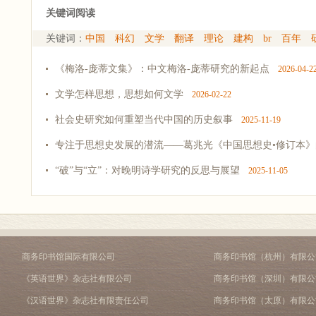
关键词阅读
关键词：
中国
科幻
文学
翻译
理论
建构
br
百年
《梅洛-庞蒂文集》：中文梅洛-庞蒂研究的新起点
2026-04-2
文学怎样思想，思想如何文学
2026-02-22
社会史研究如何重塑当代中国的历史叙事
2025-11-19
专注于思想史发展的潜流——葛兆光《中国思想史•修订本》的
“破”与“立”：对晚明诗学研究的反思与展望
2025-11-05
商务印书馆国际有限公司
商务印书馆（杭州）有限公
《英语世界》杂志社有限公司
商务印书馆（深圳）有限公
《汉语世界》杂志社有限责任公司
商务印书馆（太原）有限公