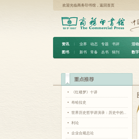
欢迎光临商务印书馆，
返回首页
资讯
︱
业界
动态
专题
书评
活动
图书
︱
新书
常备
丛书
辑刊
数字
《红楼梦》十讲
布哈拉史
世界历史哲学讲演录：历史中的...
利论
企业合规总论