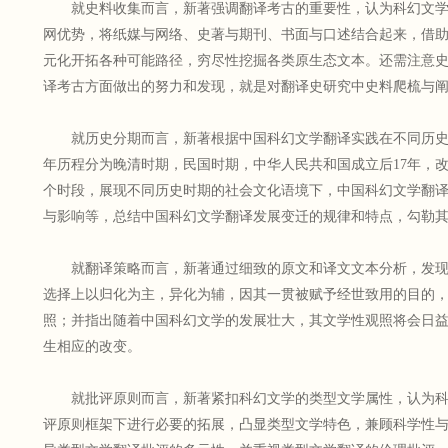
就史料收集而言，新著强调翻译考古的重要性，认为科幻文学
网优势，将纸媒与网络、史著与期刊、书面与口述结合起来，借
元化开拓各种可能路径，穷尽性挖掘各类原生态文本。还需注意
译考古方面做出的努力和发现，就是对翻译史研究中史料爬梳与
就历史分期而言，新著根据中国科幻文学翻译实践在不同历史
年历程分为晚清时期，民国时期，中华人民共和国成立后17年，改革
个时段，展现不同历史时期的社会文化语境下，中国科幻文学翻
与影响等，总结中国科幻文学翻译发展变迁的规律和特点，勾勒
就翻译策略而言，新著通过细致的原文和译文文本分析，发现
选择上以归化为主，异化为辅，因其一贯被赋予经世致用的目的
照；并指出随着中国科幻文学的发展壮大，其文学性观照将会日
生相应的改变。
就批评原则而言，新著紧扣科幻文学的类型文学属性，认为科
评原则框架下进行必要的拓展，凸显类型文学特色，兼顾科学性