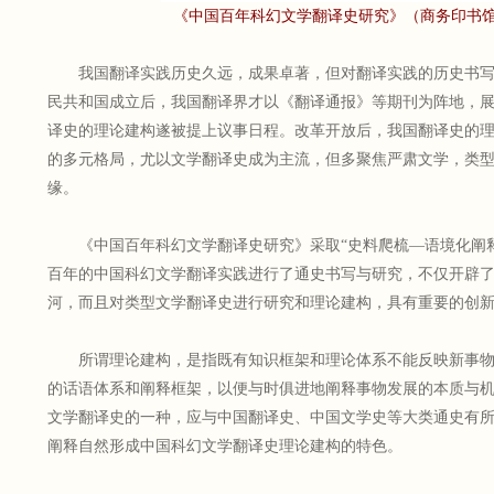
《中国百年科幻文学翻译史研究》（商务印书馆2
我国翻译实践历史久远，成果卓著，但对翻译实践的历史书写
民共和国成立后，我国翻译界才以《翻译通报》等期刊为阵地，
译史的理论建构遂被提上议事日程。改革开放后，我国翻译史的
的多元格局，尤以文学翻译史成为主流，但多聚焦严肃文学，类
缘。
《中国百年科幻文学翻译史研究》采取“史料爬梳—语境化阐释
百年的中国科幻文学翻译实践进行了通史书写与研究，不仅开辟
河，而且对类型文学翻译史进行研究和理论建构，具有重要的创
所谓理论建构，是指既有知识框架和理论体系不能反映新事物
的话语体系和阐释框架，以便与时俱进地阐释事物发展的本质与
文学翻译史的一种，应与中国翻译史、中国文学史等大类通史有
阐释自然形成中国科幻文学翻译史理论建构的特色。