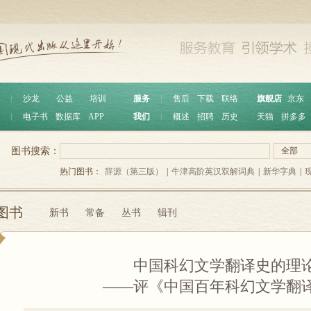
︱
沙龙
公益
培训
服务
︱
售后
下载
联络
旗舰店
京东
︱
电子书
数据库
APP
我们
︱
概述
招聘
历史
天猫
拼多多
图书搜索：
全部
热门图书：
辞源（第三版）
|
牛津高阶英汉双解词典
|
新华字典
|
图书
新书
常备
丛书
辑刊
中国科幻文学翻译史的理
——评《中国百年科幻文学翻