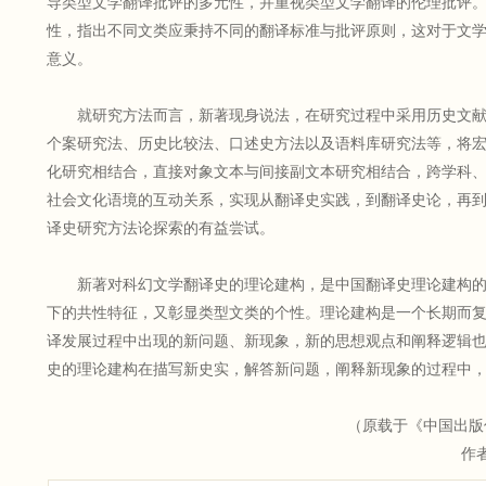
导类型文学翻译批评的多元性，并重视类型文学翻译的伦理批评
性，指出不同文类应秉持不同的翻译标准与批评原则，这对于文
意义。
就研究方法而言，新著现身说法，在研究过程中采用历史文献
个案研究法、历史比较法、口述史方法以及语料库研究法等，将
化研究相结合，直接对象文本与间接副文本研究相结合，跨学科
社会文化语境的互动关系，实现从翻译史实践，到翻译史论，再
译史研究方法论探索的有益尝试。
新著对科幻文学翻译史的理论建构，是中国翻译史理论建构的
下的共性特征，又彰显类型文类的个性。理论建构是一个长期而
译发展过程中出现的新问题、新现象，新的思想观点和阐释逻辑
史的理论建构在描写新史实，解答新问题，阐释新现象的过程中
（原载于《中国出版传媒商
作