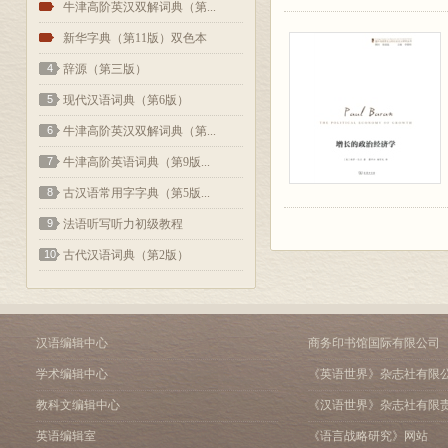
2
牛津高阶英汉双解词典（第...
3
新华字典（第11版）双色本
4
辞源（第三版）
5
现代汉语词典（第6版）
6
牛津高阶英汉双解词典（第...
7
牛津高阶英语词典（第9版...
8
古汉语常用字字典（第5版...
9
法语听写听力初级教程
10
古代汉语词典（第2版）
汉语编辑中心
商务印书馆国际有限公司
学术编辑中心
《英语世界》杂志社有限
教科文编辑中心
《汉语世界》杂志社有限
英语编辑室
《语言战略研究》网站