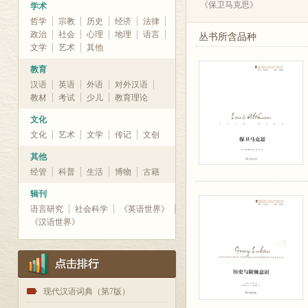
《保卫马克思》
学术
哲学
宗教
历史
经济
法律
政治
社会
心理
地理
语言
丛书所含品种
文学
艺术
其他
教育
汉语
英语
外语
对外汉语
教材
考试
少儿
教育理论
文化
文化
艺术
文学
传记
文创
其他
经管
科普
生活
博物
古籍
辑刊
语言研究
社会科学
《英语世界》
《汉语世界》
1
现代汉语词典（第7版）