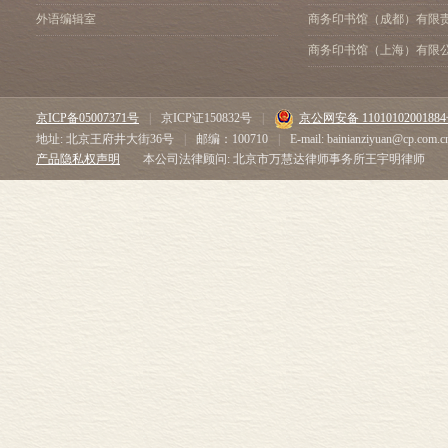
外语编辑室
商务印书馆（成都）有限
商务印书馆（上海）有限
京ICP备05007371号
|
京ICP证150832号
|
京公网安备 1101010200188
地址: 北京王府井大街36号
|
邮编：100710
|
E-mail: bainianziyuan@cp.com.c
产品隐私权声明
本公司法律顾问: 北京市万慧达律师事务所王宇明律师