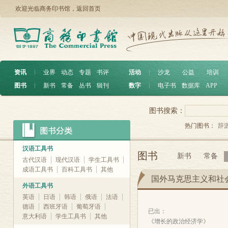
欢迎光临商务印书馆，
返回首页
资讯
︱
业界
动态
专题
书评
活动
︱
沙龙
公益
培训
图书
︱
新书
常备
丛书
辑刊
数字
︱
电子书
数据库
APP
图书搜索：
热门图书：
辞
汉语工具书
图书
新书
常备
古代汉语
现代汉语
学生工具书
成语工具书
百科工具书
其他
国外马克思主义和社
外语工具书
英语
日语
韩语
俄语
法语
德语
西班牙语
葡萄牙语
已出：
意大利语
学生工具书
其他
《增长的政治经济学》