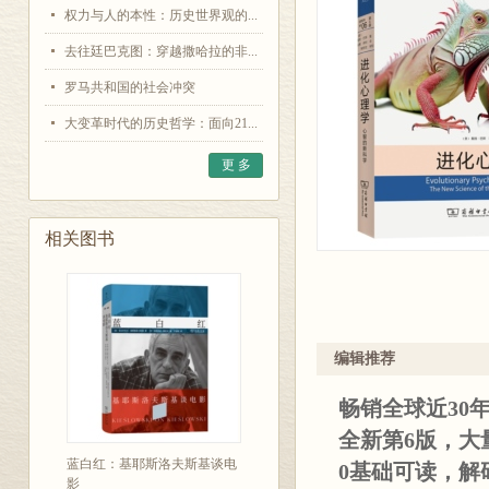
权力与人的本性：历史世界观的...
去往廷巴克图：穿越撒哈拉的非...
罗马共和国的社会冲突
大变革时代的历史哲学：面向21...
更 多
相关图书
编辑推荐
畅销全球近30
全新第6版，大
蓝白红：基耶斯洛夫斯基谈电
0基础可读，解
影