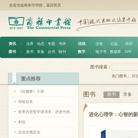
欢迎光临商务印书馆，
返回首页
资讯
︱
业界
动态
专题
书评
活动
︱
沙龙
公益
培训
图书
︱
新书
常备
丛书
辑刊
数字
︱
电子书
数据库
APP
图书搜索：
热门图书：
辞
《红楼梦》十讲
图书
新书
常备
布哈拉史
世界历史哲学讲演录：历史中的...
进化心理学：心智的新
利论
企业合规总论