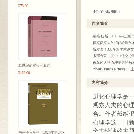
¥78.00
相关推荐：
进化心理学是
作者简介
向的优秀著作
戴维•巴斯，1981年在
性，但论述通
得克萨斯大学担任心理学
阅读。
斯发表了300多篇学术论
——史蒂芬·平
多部专著，其中《进化心理
再版的人格心理学导论教材《人性的六
21世纪的税收和政府
About Human Nature
哈佛大学心理
¥128.00
《人格的进化与个体差异》（The E
巴斯的这本教
美国心理学协会（APA
内容简介
APA和美国心理科学协
——布莱恩·布
进化心理学是
张勇，心理学博士，应用
学》《心理学》《皮亚杰文
观察人类的心
瓦尔多斯塔州
蒋柯，心理学博士，丽水
合。作者戴维·
在《中国社会科学（英文版
戴维·巴斯的《
心理学这一日
表论文70余篇；出版专著
版更是进行了
熊哲宏，心理学博士，华
全书论述的主
南开语言学刊（2026年第2期•