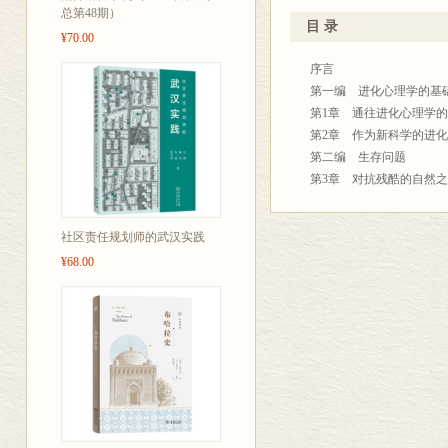
材，但尚无一
之一，已出版专著、译著1
总第48期）
抚育、亲属关
告诉我，这是
员会委员、全国心理技术
目 录
¥70.00
和社会等级。
身的魅力，但
序言
实例，帮助读
现更为功不可
第一编 进化心理学的基
易读，逻辑严
——托德·沙克
第1章 通往进化心理学
知识应用于理
第2章 作为新科学的进
奥克兰大学心
第二编 生存问题
自1999年首
进化心理学实
第3章 对抗残酷的自然
解和学习进化心
第三编 性行为和择偶行
300余条新文
第4章 女性的长期择偶
社区责任规划师的武汉实践
第5章 男性的长期择偶
网络欺凌中的同
【学术名家】作
¥68.00
第6章 短期性关系策略
择偶中的“否决
学者，入选“全
第四编 亲代抚育和亲属
人少量杂交的
第7章 亲代抚育问题
言。
第8章 亲属关系问题
境与现代环境
【经典必学】
第五编 群居问题
技术的讨论等
外知名大学指定教
第9章 合作联盟
第10章 攻击与战争
【超值新版】根
第11章 两性冲突
献，全书精心
第12章 地位、声望和社