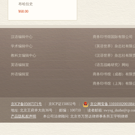
【开启心智的
布哈拉史
第13章 走向统一的进化
¥68.00
杂性科学在心
派分立、各执
杂性科学整图
汉语编辑中心
商务印书馆国际有限公司
【助力中国心
学术编辑中心
《英语世界》杂志社有限
象和治学方法
教科文编辑中心
《汉语世界》杂志社有限
体系的又一个
英语编辑室
《语言战略研究》网站
【人生必读】
位、合作与冲
外语编辑室
商务印书馆（成都）有限
《求偶智力》
商务印书馆（上海）有限
【认知迁跃】吃
化等系统的运
京ICP备05007371号
|
京ICP证150832号
|
京公网安备 1101010200188
【拒绝晦涩】
地址: 北京王府井大街36号
|
邮编：100710
|
读者邮箱: swysg_duzhe@cp.co
产品隐私权声明
本公司法律顾问: 北京市万慧达律师事务所王宇明律师
艰深，好读不