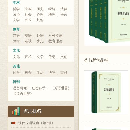
学术
哲学
宗教
历史
经济
法律
政治
社会
心理
地理
语言
文学
艺术
其他
教育
汉语
英语
外语
对外汉语
教材
考试
少儿
教育理论
文化
文化
艺术
文学
传记
文创
丛书所含品种
其他
经管
科普
生活
博物
古籍
辑刊
语言研究
社会科学
《英语世界》
《汉语世界》
1
现代汉语词典（第7版）