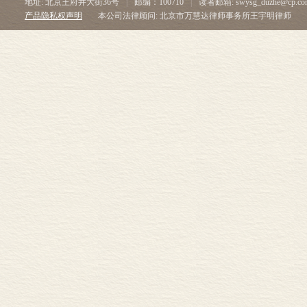
地址: 北京王府井大街36号
|
邮编：100710
|
读者邮箱: swysg_duzhe@cp.co
产品隐私权声明
本公司法律顾问: 北京市万慧达律师事务所王宇明律师