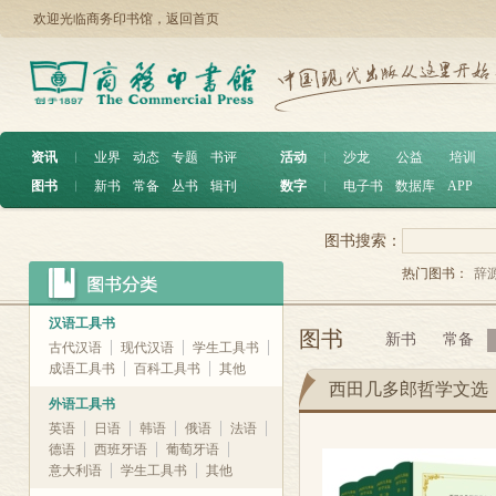
欢迎光临商务印书馆，
返回首页
资讯
︱
业界
动态
专题
书评
活动
︱
沙龙
公益
培训
图书
︱
新书
常备
丛书
辑刊
数字
︱
电子书
数据库
APP
图书搜索：
热门图书：
辞
汉语工具书
图书
新书
常备
古代汉语
现代汉语
学生工具书
成语工具书
百科工具书
其他
西田几多郎哲学文选
外语工具书
英语
日语
韩语
俄语
法语
德语
西班牙语
葡萄牙语
意大利语
学生工具书
其他