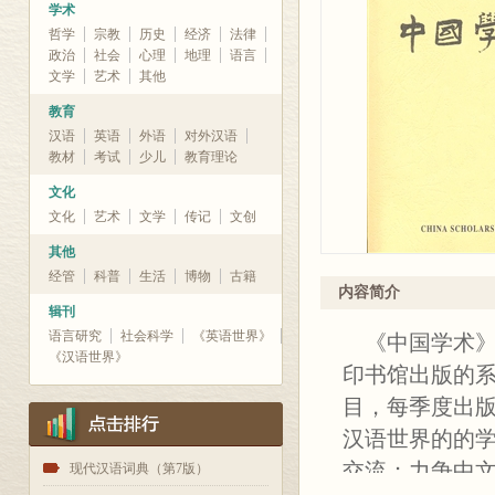
学术
哲学
宗教
历史
经济
法律
政治
社会
心理
地理
语言
文学
艺术
其他
教育
汉语
英语
外语
对外汉语
教材
考试
少儿
教育理论
文化
文化
艺术
文学
传记
文创
其他
经管
科普
生活
博物
古籍
内容简介
辑刊
语言研究
社会科学
《英语世界》
《中国学术》
《汉语世界》
印书馆出版的系
目，每季度出
汉语世界的的
交流；力争中
1
现代汉语词典（第7版）