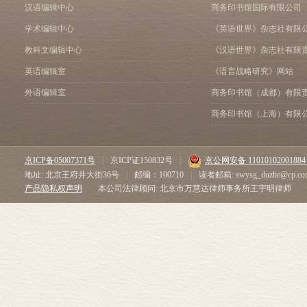
汉语编辑中心
商务印书馆国际有限公司
学术编辑中心
《英语世界》杂志社有限
教科文编辑中心
《汉语世界》杂志社有限
英语编辑室
《语言战略研究》网站
外语编辑室
商务印书馆（成都）有限
商务印书馆（上海）有限
京ICP备05007371号
|
京ICP证150832号
|
京公网安备 1101010200188
地址: 北京王府井大街36号
|
邮编：100710
|
读者邮箱: swysg_duzhe@cp.co
产品隐私权声明
本公司法律顾问: 北京市万慧达律师事务所王宇明律师