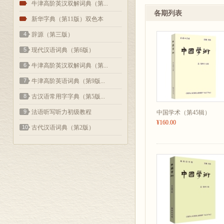
在全球范围内的
2
牛津高阶英汉双解词典（第...
各期列表
科际整合。《中
3
新华字典（第11版）双色本
匿名评审，内
4
辞源（第三版）
论等学科。另
5
现代汉语词典（第6版）
章全面反映了
6
牛津高阶英汉双解词典（第...
版予以最及时
7
牛津高阶英语词典（第9版...
世界各地，主
8
古汉语常用字字典（第5版...
通交流的平台
9
法语听写听力初级教程
中国学术（第45辑）
¥160.00
10
古代汉语词典（第2版）