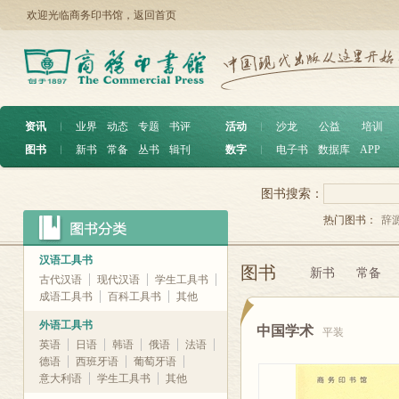
欢迎光临商务印书馆，
返回首页
资讯
︱
业界
动态
专题
书评
活动
︱
沙龙
公益
培训
图书
︱
新书
常备
丛书
辑刊
数字
︱
电子书
数据库
APP
图书搜索：
热门图书：
辞
汉语工具书
图书
新书
常备
古代汉语
现代汉语
学生工具书
成语工具书
百科工具书
其他
外语工具书
中国学术
平装
英语
日语
韩语
俄语
法语
德语
西班牙语
葡萄牙语
意大利语
学生工具书
其他