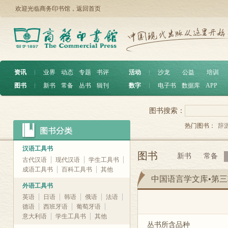
欢迎光临商务印书馆，
返回首页
资讯
︱
业界
动态
专题
书评
活动
︱
沙龙
公益
培训
图书
︱
新书
常备
丛书
辑刊
数字
︱
电子书
数据库
APP
图书搜索：
热门图书：
辞
汉语工具书
图书
新书
常备
古代汉语
现代汉语
学生工具书
成语工具书
百科工具书
其他
中国语言学文库•第三
外语工具书
英语
日语
韩语
俄语
法语
德语
西班牙语
葡萄牙语
意大利语
学生工具书
其他
丛书所含品种