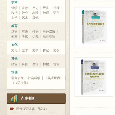
学术
哲学
宗教
历史
经济
法律
政治
社会
心理
地理
语言
文学
艺术
其他
教育
汉语
英语
外语
对外汉语
教材
考试
少儿
教育理论
文化
文化
艺术
文学
传记
文创
其他
经管
科普
生活
博物
古籍
辑刊
语言研究
社会科学
《英语世界》
《汉语世界》
1
现代汉语词典（第7版）