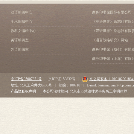
汉语编辑中心
商务印书馆国际有限公司
学术编辑中心
《英语世界》杂志社有限
教科文编辑中心
《汉语世界》杂志社有限
英语编辑室
《语言战略研究》网站
外语编辑室
商务印书馆（成都）有限
商务印书馆（上海）有限
京ICP备05007371号
|
京ICP证150832号
|
京公网安备 1101010200188
地址: 北京王府井大街36号
|
邮编：100710
|
E-mail: bainianziyuan@cp.com.c
产品隐私权声明
本公司法律顾问: 北京市万慧达律师事务所王宇明律师