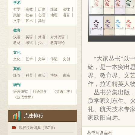
学术
哲学
宗教
历史
经济
法律
政治
社会
心理
地理
语言
文学
艺术
其他
教育
汉语
英语
外语
对外汉语
教材
考试
少儿
教育理论
文化
“大家丛书”以
文化
艺术
文学
传记
文创
础，是一本突出
其他
界、教育界、文
经管
科普
生活
博物
古籍
作，拉近精英人
辑刊
丛书分集出版，
语言研究
社会科学
《英语世界》
《汉语世界》
质学家刘东生、
礼、航天技术专
家欧阳自远。
1
现代汉语词典（第7版）
丛书所含品种