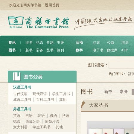
欢迎光临商务印书馆，
返回首页
资讯
︱
业界
动态
专题
书评
活动
︱
沙龙
公益
培训
图书
︱
新书
常备
丛书
辑刊
数字
︱
电子书
数据库
APP
图书搜索：
热门图书：
辞
汉语工具书
图书
新书
常备
古代汉语
现代汉语
学生工具书
成语工具书
百科工具书
其他
大家丛书
外语工具书
英语
日语
韩语
俄语
法语
德语
西班牙语
葡萄牙语
意大利语
学生工具书
其他