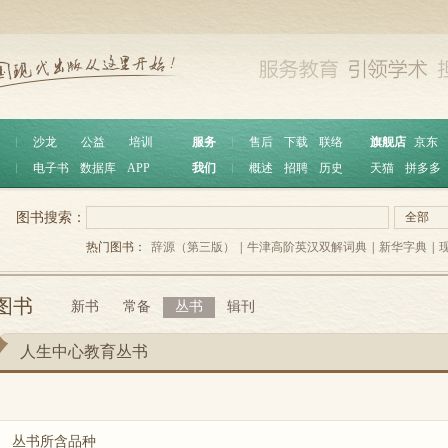
︱
沙龙
公益
培训
服务
︱
售后
下载
联络
旗舰店
京东
︱
电子书
数据库
APP
我们
︱
概述
招聘
历史
天猫
拼多多
图书搜索：
全部
热门图书：
辞源（第三版）
|
牛津高阶英汉双解词典
|
新华字典
|
图书
新书
常备
丛书
辑刊
人生中心教育丛书
丛书所含品种