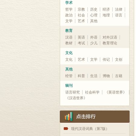
学术
哲学
宗教
历史
经济
法律
政治
社会
心理
地理
语言
文学
艺术
其他
教育
汉语
英语
外语
对外汉语
教材
考试
少儿
教育理论
文化
文化
艺术
文学
传记
文创
其他
经管
科普
生活
博物
古籍
辑刊
语言研究
社会科学
《英语世界》
《汉语世界》
1
现代汉语词典（第7版）