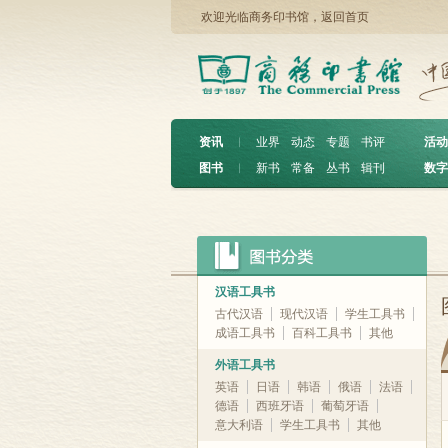
欢迎光临商务印书馆，
返回首页
资讯
︱
业界
动态
专题
书评
活动
图书
︱
新书
常备
丛书
辑刊
数字
汉语工具书
古代汉语
现代汉语
学生工具书
成语工具书
百科工具书
其他
外语工具书
英语
日语
韩语
俄语
法语
德语
西班牙语
葡萄牙语
意大利语
学生工具书
其他