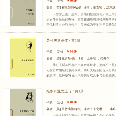
平装
定价：
￥89.00
著者：
[英]
布里姬特•哈曼
译者：
王泰智
，
沈惠
《茜茜公主》是关于奥地利皇后兼匈牙利王后伊
伊丽莎白皇后的昵称。茜茜在施塔恩贝格湖畔帕萨
巴伐利亚女公爵与公主，后来成为奥地利皇后兼匈牙利王
柴可夫斯基传 / 共1册
平装
定价：
￥44.00
著者：
[德]
克劳斯•曼
译者：
王泰智
，
沈惠珠
柴可夫斯基没有出生在音乐世家，更称不上是
化在艺术领域的最高成就。柴可夫斯基的音乐是美
的悲伤，这种独特音乐风格的形成无不与他敏感的天
维多利亚女王传 / 共1册
平装
定价：
￥40.00
著者：
[英]
里敦•斯特莱切
译者：
卞之琳
本印
《维多利亚女王传》是英国传记文学中的佳作