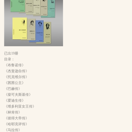
已出19册
目录：
《布鲁诺传》
《杰斐逊自传》
《托克维尔传》
《茜茜公主》
《巴赫传》
《柴可夫斯基传》
《爱迪生传》
《维多利亚女王传》
《林肯传》
《彼得大帝传》
《哈耶克评传》
《马拉传》