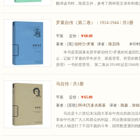
翻译该书时，除原文外，参考了两种英文译本和俄文
罗素自传（第二卷）：1914-1944 / 共1册
平装
定价：
￥68.00
著者：
[英]
伯特兰•罗素
译者：
陈启伟
本印时
本书是英国著名哲学家伯特兰•罗素的长篇回忆录，
止，记叙了罗素的早年岁月、家庭背景、所受的教
原理》一书的背景等。 第二卷从1914年起至1944
马拉传 / 共1册
平装
定价：
￥65.00
著者：
[苏联]
阿•列万多夫斯基
译者：
陈森
，
张锦
马拉是十八世纪末法国大革命中杰出的政治活
革命中代表广大人民群众的利益，同企图保留旧秩
代表人物进行了不屈不挠的斗争，因而数度遭到残酷