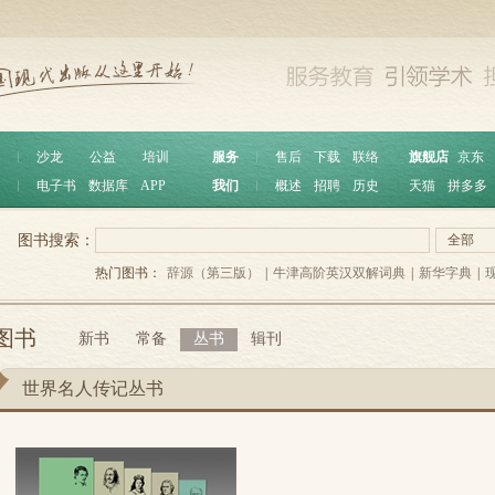
︱
沙龙
公益
培训
服务
︱
售后
下载
联络
旗舰店
京东
︱
电子书
数据库
APP
我们
︱
概述
招聘
历史
天猫
拼多多
图书搜索：
全部
热门图书：
辞源（第三版）
|
牛津高阶英汉双解词典
|
新华字典
|
图书
新书
常备
丛书
辑刊
世界名人传记丛书