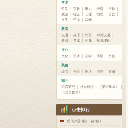
学术
哲学
宗教
历史
经济
法律
政治
社会
心理
地理
语言
文学
艺术
其他
教育
汉语
英语
外语
对外汉语
教材
考试
少儿
教育理论
文化
文化
艺术
文学
传记
文创
其他
经管
科普
生活
博物
古籍
辑刊
语言研究
社会科学
《英语世界》
《汉语世界》
1
现代汉语词典（第7版）