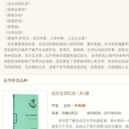
《达尔文回忆录》
《苏格拉底传》
《黑格尔传》
《西塞罗传》
《罗斯福》
《法布尔传》
《爱德华·萨丕尔：语言学家、人类学家、人文主义者》
此次重新规划出版，在总结经验的基础上续写经典、重开新篇。丛书原多偏重学
求在新时代条件下赋予作品新价值、新理念、新精神。丛书分为政治军事、思想文
外的综合类，共计五大类，以不同的封面颜色加以区分。 丛书所选人物均为各时
和思想深刻影响了世界历史进程，甚至塑造了世界格局和人类文明。所选传记或运
为内容翔实、见识独到之作。读者于其中既能近观历史、反思现实，又能领悟人生
丛书所含品种
达尔文回忆录 / 共1册
平装
定价：
￥30.00
译者：
毕黎
(译注)
本印时间：2015年04月
本书是了解达尔文生平的最权威、最全面的一
逝世六个月后，由他儿子弗兰西斯•达尔文删改、摘录