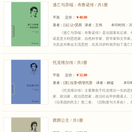
逃亡与异端：布鲁诺传 / 共1册
平装
定价：
￥40.00
著者：
[法]
让•昊西
译者：
王伟
本印时间：20
《逃亡与异端：布鲁诺传》是法国著名记者、作
诺是意大利思想家、自然科学家、哲学家和文学家
为其反对教会主流思想，在其28岁时就开始了逃亡生涯
托克维尔传 / 共1册
平装
定价：
￥32.00
著者：
[英]
拉里•西登托普
译者：
林猛
本印时
《托克维尔传》主要聚焦于托克维尔一生的思想成就
家、政治家，政治思想家，政治社会学的奠基人。
《论美国的民主》第二卷、《旧制度与大革命》。托
茜茜公主 / 共1册