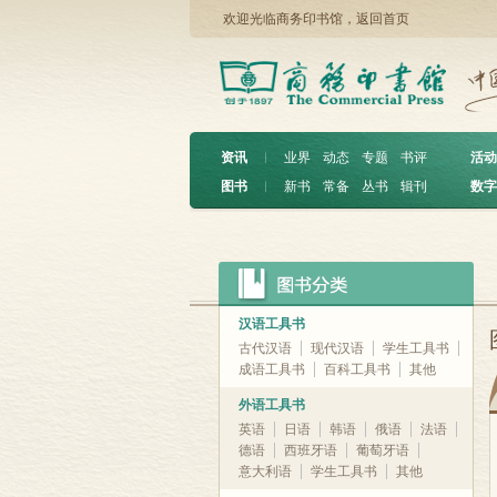
欢迎光临商务印书馆，
返回首页
资讯
︱
业界
动态
专题
书评
活动
图书
︱
新书
常备
丛书
辑刊
数字
汉语工具书
古代汉语
现代汉语
学生工具书
成语工具书
百科工具书
其他
外语工具书
英语
日语
韩语
俄语
法语
德语
西班牙语
葡萄牙语
意大利语
学生工具书
其他