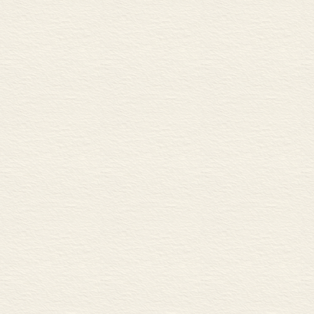
四、 新兴技术带来的新挑
五、 未来展望：构建更
小结
第七章 数字程序正义在
一、 数字正义在法律监
二、 数字程序正义在公
三、 诉讼监督环节数字
小结
第八章 数字时代的刑事辩
一、 数字时代刑事辩护的
二、 数字时代刑事辩护的
三、 数字时代对刑事辩
四、 数字时代律师参与的
五、 数字时代刑事辩护的
小结
第九章 数字审判中的程序
一、 数字审判概述
二、 时空维度的技术解
三、 主体权责重构与技术
四、 审判全流程的数字技