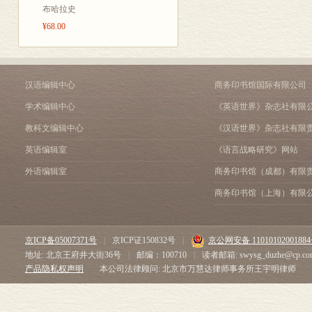
布哈拉史
第四章 司法中的网络安全
¥68.00
一、 数字时代网络安全
二、 数字时代网络安全
三、 网络安全法治化的
四、 隐私保护程序性实现
汉语编辑中心
商务印书馆国际有限公司
五、 冲突与协调：安全
六、 发展路径：迈向协
学术编辑中心
《英语世界》杂志社有限
小结
教科文编辑中心
《汉语世界》杂志社有限
第五章 数字平台的程序正
英语编辑室
《语言战略研究》网站
一、 数字平台的法律属性
二、 数字平台程序正义的
外语编辑室
商务印书馆（成都）有限
三、 数字平台程序中的权
商务印书馆（上海）有限
四、 数字平台规制的法律
五、 跨境数字平台程序
小结
京ICP备05007371号
|
京ICP证150832号
|
京公网安备 1101010200188
下编 数字程序正义的践行
地址: 北京王府井大街36号
|
邮编：100710
|
读者邮箱: swysg_duzhe@cp.co
第六章 数字时代侦查程
产品隐私权声明
本公司法律顾问: 北京市万慧达律师事务所王宇明律师
一、 数字侦查的基础理论
二、 数字侦查的技术工具
三、 程序正义在数字侦查