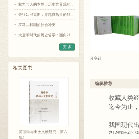
权力与人的本性：历史世界观的...
去往廷巴克图：穿越撒哈拉的非...
罗马共和国的社会冲突
大变革时代的历史哲学：面向21...
更 多
分享到：
相关图书
编辑推荐
收藏人类经
迄今为止，人
我国现代出版
简牍学与出土文献研究（第六
引领时代 激
辑）