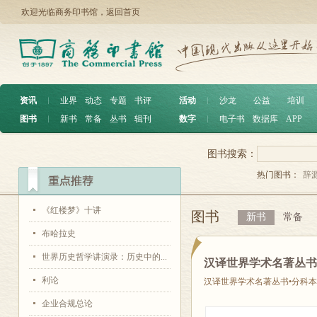
欢迎光临商务印书馆，
返回首页
资讯
︱
业界
动态
专题
书评
活动
︱
沙龙
公益
培训
图书
︱
新书
常备
丛书
辑刊
数字
︱
电子书
数据库
APP
图书搜索：
热门图书：
辞
《红楼梦》十讲
图书
新书
常备
布哈拉史
世界历史哲学讲演录：历史中的...
汉译世界学术名著丛书•
利论
汉译世界学术名著丛书•分科本
企业合规总论