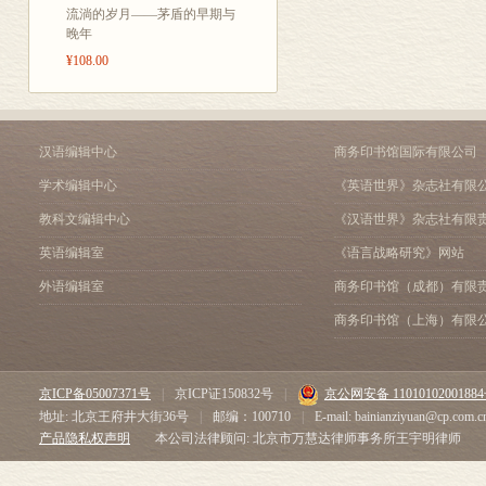
流淌的岁月——茅盾的早期与
晚年
¥108.00
汉语编辑中心
商务印书馆国际有限公司
学术编辑中心
《英语世界》杂志社有限
教科文编辑中心
《汉语世界》杂志社有限
英语编辑室
《语言战略研究》网站
外语编辑室
商务印书馆（成都）有限
商务印书馆（上海）有限
京ICP备05007371号
|
京ICP证150832号
|
京公网安备 1101010200188
地址: 北京王府井大街36号
|
邮编：100710
|
E-mail: bainianziyuan@cp.com.c
产品隐私权声明
本公司法律顾问: 北京市万慧达律师事务所王宇明律师