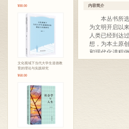
内容简介
¥88.00
本丛书所选之
为文明开启以
人类已经到达
想，为本土原
和现代化进程
为纪念商务印
文化视域下当代大学生道德教
丛书”120年
育的理论与实践研究
¥68.00
种，和即将出版
色、绿色、蓝色
学、经济、历史
累，又便于研