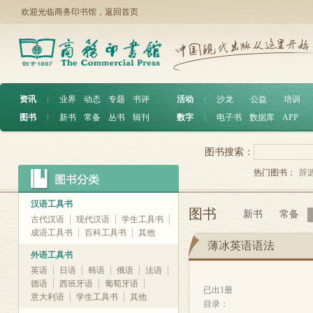
欢迎光临商务印书馆，
返回首页
资讯
︱
业界
动态
专题
书评
活动
︱
沙龙
公益
培训
图书
︱
新书
常备
丛书
辑刊
数字
︱
电子书
数据库
APP
图书搜索：
热门图书：
辞
汉语工具书
图书
新书
常备
古代汉语
现代汉语
学生工具书
成语工具书
百科工具书
其他
薄冰英语语法
外语工具书
英语
日语
韩语
俄语
法语
德语
西班牙语
葡萄牙语
已出1册
意大利语
学生工具书
其他
目录：