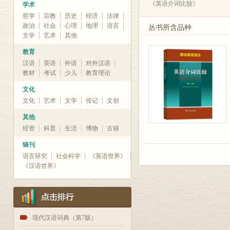
《英语介词比较》
学术
哲学
宗教
历史
经济
法律
政治
社会
心理
地理
语言
丛书所含品种
文学
艺术
其他
教育
汉语
英语
外语
对外汉语
教材
考试
少儿
教育理论
文化
文化
艺术
文学
传记
文创
其他
经管
科普
生活
博物
古籍
辑刊
语言研究
社会科学
《英语世界》
《汉语世界》
1
现代汉语词典（第7版）