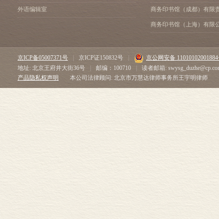
外语编辑室
商务印书馆（成都）有限
商务印书馆（上海）有限
京ICP备05007371号
|
京ICP证150832号
|
京公网安备 1101010200188
地址: 北京王府井大街36号
|
邮编：100710
|
读者邮箱: swysg_duzhe@cp.co
产品隐私权声明
本公司法律顾问: 北京市万慧达律师事务所王宇明律师