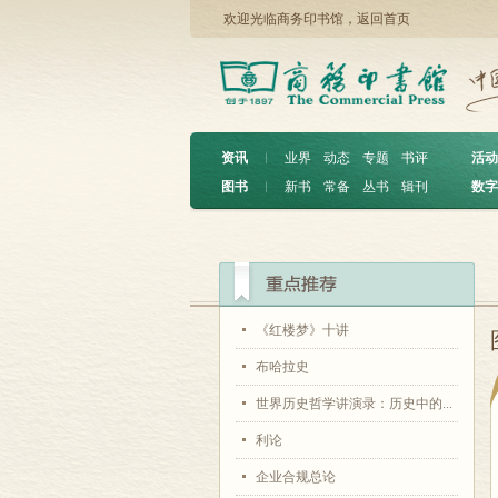
欢迎光临商务印书馆，
返回首页
资讯
︱
业界
动态
专题
书评
活动
图书
︱
新书
常备
丛书
辑刊
数字
《红楼梦》十讲
布哈拉史
世界历史哲学讲演录：历史中的...
利论
企业合规总论