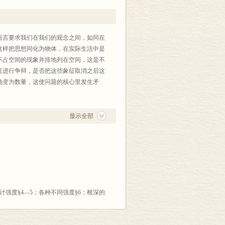
81年得哲学学士学位，1889年得文学博士
高等师范学院的主任讲师；自1900年起
语言要求我们在我们的观念之间，如同在
因而荣任法国科学院的院士。
这样把思想同化为物体，在实际生活中是
料”的过程中，每一阶段都得到了他的
不占空间的现象并排地列在空间，这是不
和写出的，1889年初版。在法文版的注脚
征进行争辩，是否把这些象征取消之后这
本的页数。有些在1889年以后才问世的
地变为数量，这使问题的核心里发生矛
它们不仅十分引起专业哲学家的兴趣，
的那种概念法与抽象法。在他看来，实体
显示全部
流，是连续不断的变化过程，只有直觉以
于彼此的片段；这些概念在多方面促进语
化与发展，这些概念对我们没有任何启
产生理性派哲学所始终无法摆脱的，并根
方式提出一个解决办法；相反地，他号召
去，并让这川流的不可抵挡的波涛把他们
强度§4—5；各种不同强度§6；根深的
用于有大小的东西，就是说，在最后的
术§9—11；道德的情感，怜悯§12；意
状态之后，他研究它们所构成的众多体；
绪：愤怒、恐惧§19—21；情感性感觉：快