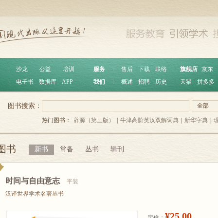
︱
沙龙
公益
培训
服务
︱
售后
下载
联络
旗舰店
京东
︱
电子书
数据库
APP
我们
︱
概述
招聘
历史
天猫
拼多多
图书搜索：
全部
热门图书：
辞源（第三版）
|
牛津高阶英汉双解词典
|
新华字典
|
图书
新书
常备
丛书
辑刊
时间与自由意志
平装
汉译世界学术名著丛书
¥25.00
定价：