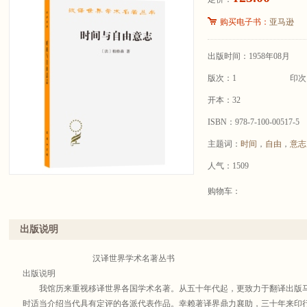
购买电子书：
亚马逊
出版时间：1958年08月
版次：1
印次
开本：32
ISBN：978-7-100-00517-5
主题词：
时间
，
自由
，
意志
人气：1509
购物车：
出版说明
汉译世界学术名著丛书
出版说明
我馆历来重视移译世界各国学术名著。从五十年代起，更致力于翻译出版马
时适当介绍当代具有定评的各派代表作品。幸赖著译界鼎力襄助，三十年来印