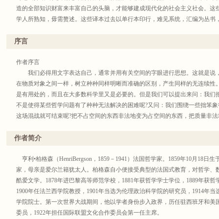
造的全部知识财富来丰富自己的头脑，才能够建成现代化的社会主义社会。这
学人所熟知，毋需赘述。这些译本过去以单行本印行，难见系统，汇编为丛书
查考，又利于文化积累。为此，我们从1981年至2000年先后分九辑印行了名
2004年底出版至四百种。今后在积累单本著作的基础上仍将陆续以名著版印
序言
体例也不完全统一，凡是原来译本可用的序跋，都一仍其旧，个别序跋予以订
析态度去研读这些著作，汲取其对我有用的精华，剔除其不合时宜的糟粕，这
作者序言
界、著译界给我们批评、建议，帮助我们把这套丛书出好。
我们必得用文字表达自己，通常并用有关空间的字眼进行思想。这就是说，
在物质对象之间一样，树立种种同样明晰而准确的区别，产生同样的无连续性
商务印书馆编辑部
是有用处的，而且在大多数科学里又是必要的。但是我们可以提出来问：我们
2003年10月
不是使得某些哲学问题有了种种无法解决的困难呢?又问：我们围绕一些拙笨
这场混战就可结束呢?把不占空间的东西非法地变为占空间的东西，把质量非
盾；既然这样，矛盾当然会在答案内重新出现。
我所想研究的是自由意志这个问题，它是形而上学和心理学的共同问题。我
作者简介
决定论者之间的一切讨论都表示他们曾事先把绵延跟广度，陆续出现跟同时发
番混淆去掉，则我们也许可以看出：人们对于自由意志所提出的反驳和所下的
亨利•柏格森（HenriBergson，1859－1941）法国哲学家。1859年10月
题的自身，都会随着消失。使这一点得到证明，是本书第三章的目的；头两章
家，母亲是爱尔兰籍犹太人。柏格森自小便接受典型的法国式教育，对哲学、
的引论而写出的。
酷爱文学。1878年进巴黎高等师范学校，1881年获哲学学士学位，1889年获哲
H．柏格森
1900年任法兰西学院教授，1901年当选为伦理政治科学院的研究员，1914
1888年2月
学院院士。第一次世界大战期间，他以学者身份步入政界，历任驻西班牙和美国
委员，1922年担任国际联盟文化合作委员会第一任主席。