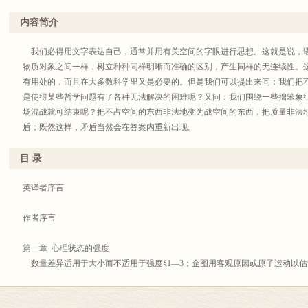
英译者序言
内容简介
亨利•路易•柏格森于1859年10月18日生于巴黎。 1878年他进师范学校，18
学位。他在法国各省立中学和巴黎各公立中学主持各种讲座之后，于1897年担任
我们必得用文字表达自己，通常并用有关空间的字眼进行思想。这就是说，
一直在法兰西大学当教授。 1901年他当选为伦理政治科学研究院的研究员，
物质对象之间一样，树立种种同样明晰而准确的区别，产生同样的无连续性。
柏格森教授的全部著作列于附加的参考书目内。在翻译这本“论意识的直接材
有用处的，而且在大多数科学里又是必要的。但是我们可以提出来问：我们把
合作；而且给了我很大的方便，殷勤不倦地帮助我。原书是1883—1887年计划
是使得某些哲学问题有了各种无法解决的困难呢？又问：我们围绕一些拙笨象
内列举了一些英文著作的法文译本。在此英译本中我改用原来英文书名和英文版
场混战就可结束呢？把不占空间的东西非法地变为战空间的东西，把质量非法
英文版本所以也被列入就是这个缘故。我为各节加了相当详细的小标题。
盾；既然这样，矛盾当然会在答案内重新出现。
原书在法国已出到第七版，关于柏格森教授的各种著作，最显著的一点在于
而且非常合乎一般文化程度人们的味口。他所采取的不是在哲学界一向占优势
目 录
不是通过脑子的复杂构思所能达到的；在直接的经验里，实体显得是不息的川
及同情的内省才可掌握它。我们的种种概念把实体这不断的川流分裂为许多外
英译者序言
言的发展与社会生活的发展，主要有利于种种实践目的。但是关于实体怎样变
示。相反地，它们以一种人为的复制品，以一堆无生气的碎片代替实体，从而
作者序言
据这派哲学的前提就无法解决的种种困难。柏格森教授没有企图按照理性派的
他的读者把实体的这些碎片丢在一边，而把他们自己浸沉到事物的不息川流里
第一章 心理状态的强度
的种种困难一起冲走。
数量差异适用于大小而不适用于强度§1—3；企图用客观原因或原子运动以估计
柏格森教授在这本书里首先讨论意识状态的强度。他指出数量上的差异只适
心理状态：愿望、希望、欢乐、悲愁§7—8；审美感：优美，美，音乐，诗歌，艺
分析里，只适用于空间；他又指出强度自身完全是质量性的。在讨论个别意识
识状态涉及物理朕兆§13；肌肉努力§14—17；注意力与肌肉紧张§18；强烈情