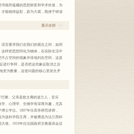
些书籍所蕴藏的思想财富和学术价值，为
，才能相得益彰，蔚为大观，既便于研读
著三百六十余种。现继续编印第十辑。到
行。由于采用原纸型，译文末能重新校订，
显示全部
正或删除。读书界完全懂得要用正确的分
一点也无需我们多说。希望海内外读书
语言要求我们在我们的观念之间，如同
。这样把思想同化为物体，在实际生活中
把不占空间的现象并排地列在空间，这是
象征进行争辩，是否把这些象征取消之后
法地变为数量，这使问题的核心里发生矛
企图证明的是：在主张决定论者和反对
生，质量跟数量，混淆在一起。一旦把这
定义，甚至在某种意义上自由意志这个问
18日生于巴黎。父亲是犹太裔的波兰人，音乐
讨论强度、绵延这些观念，是作为第三章
数学、心理学、生物学有深厚兴趣，尤其
学博士学位。1897年任高等师范讲师，
年当选为该科学院主席，并被膺选为法兰西科
大使。1919年任法国政府文教最高会议