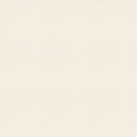
汤因比
陈寅恪
郭沫若
顾颉刚
范文澜
钱穆
布罗代尔
芬利
勒高夫
福柯
勒华拉杜里
跋