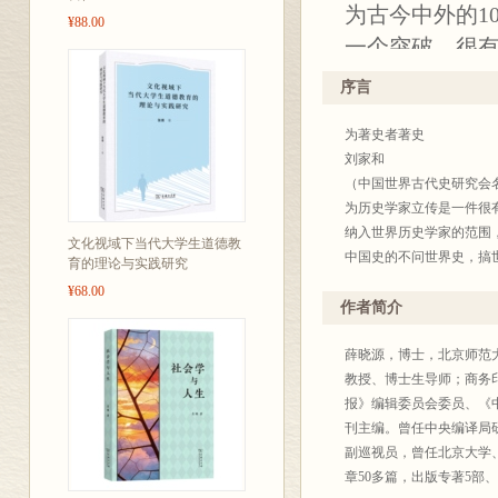
为古今中外的1
¥88.00
一个突破，很
——刘家和（
序言
理事长）
为著史者著史
刘家和
走进一个别有
（中国世界古代史研究会
的历史智慧。
为历史学家立传是一件很
纳入世界历史学家的范围
——刘北成（
文化视域下当代大学生道德教
中国史的不问世界史，搞
育的理论与实践研究
或是历史知识普及读物，
¥68.00
本书画作传承
历史学家——世界100 
作者简介
一个突破。
色彩勾勒出了
为古今中外的100 位历
薛晓源，博士，北京师范
的精神世界。
若星河，用什么标准、如
教授、博士生导师；商务
——陈明（中
传统，历史学家在各历史
报》编辑委员会委员、《
难上加难的事情。难点二
刊主编。曾任中央编译局
获取；现代的图片资源相
副巡视员，曾任北京大学
记事写史是人
画像与文字如何配合，是
章50多篇，出版专著5部