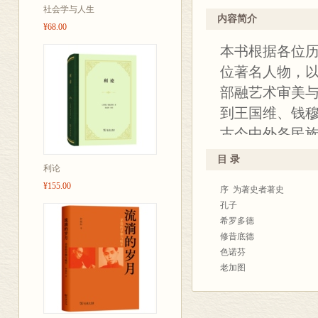
志。记史者或
排列在一起就可以成“画传
图书500多种。
社会学与人生
本书将古今中外
更需要两者相互沟通。
于殿利， 历史学博士，
内容简介
¥68.00
古今中外的历史学家汇聚
批”人才，享受国务院政
学思想的历史沿
本书根据各位历
各具特色的治史、编史多
国出版传媒股份有限公司
史和编史的多
《历史》，在一定意义上
《巴比伦与亚述文明》《
位著名人物，以
通中西的史学
国家和地区，这些国家和
部融艺术审美
通史思想，司马迁的《史
到王国维、钱
中西史学的差异性也是鲜
中国史学的一个优良传统
古今中外各民
从“殷鉴不远，在夏后之世
出生日期排序
是否能自觉地贯彻以史为
目 录
利论
淡间读懂史家
排在哲学和诗学之后，它
¥155.00
是/存在的对象能够有知识
序 为著史者著史
让历史学家“活
变动不居的，那么人们对
孔子
论，才能是知识，而从变
希罗多德
格就不能是有把握的了。
修昔底德
1822—1823》）中
色诺芬
们的教训却是，各民族和
老加图
来的教训行事。”由此也
波里比乌斯
位，但缺少历史理性；在
司马迁
了西方的思维，历史理性
恺撒