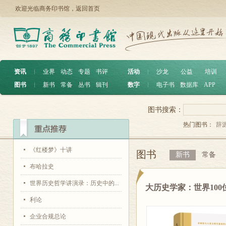
欢迎光临商务印书馆，
返回首页
资讯
︱
业界
动态
专题
书评
活动
︱
沙龙
公益
培训
图书
︱
新书
常备
丛书
辑刊
数字
︱
电子书
数据库
APP
图书搜索：
热门图书：
辞
《红楼梦》十讲
图书
新书
常备
布哈拉史
世界历史哲学讲演录：历史中的...
大历史学家：世界10
利论
企业合规总论