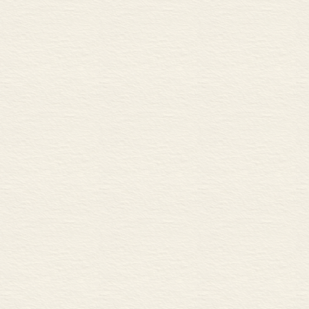
狄尔泰
阿克顿
梅特兰
兰普雷希特
伯里
特纳
斯坦因
皮朗
鲁滨孙
克罗齐
梁启超
勒费弗尔
比尔德
王国维
费弗尔
陈垣
雅斯贝尔斯
吕思勉
布洛赫
柯林武德