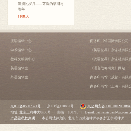
流淌的岁月——茅盾的早期与
从普及历史知识及历史思
撒路斯提乌斯
晚年
狄奥多鲁斯•希库鲁斯
¥108.00
斯特拉波
李维
老普林尼
约瑟夫斯
汉语编辑中心
商务印书馆国际有限公司
普鲁塔克
学术编辑中心
《英语世界》杂志社有限
塔西佗
苏维托尼乌斯
教科文编辑中心
《汉语世界》杂志社有限
阿里安
英语编辑室
《语言战略研究》网站
阿庇安
尤西比乌斯
外语编辑室
商务印书馆（成都）有限
格雷戈里
商务印书馆（上海）有限
刘知幾
比德
杜佑
京ICP备05007371号
|
京ICP证150832号
|
京公网安备 1101010200188
艾因哈德
地址: 北京王府井大街36号
|
邮编：100710
|
E-mail: bainianziyuan@cp.com.c
莫尔克
产品隐私权声明
本公司法律顾问: 北京市万慧达律师事务所王宇明律师
司马光
奥托