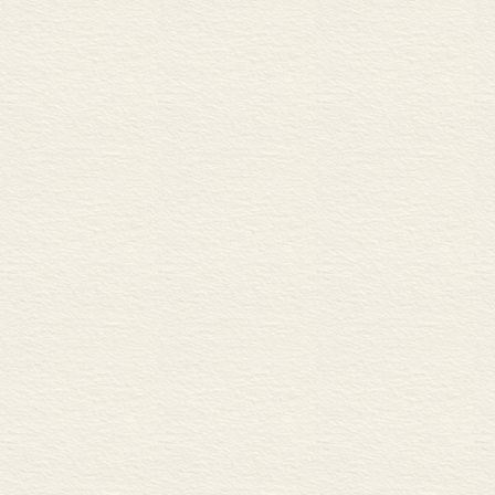
赫勒敦
傅华萨
布鲁尼
马基雅维里
瓦萨里
穆拉托里
伏尔泰
休谟
温克尔曼
伯克
吉本
章学诚
赫尔德
缪勒
沃尔夫
尼布尔
萨维尼
劳麦
基佐
商博良