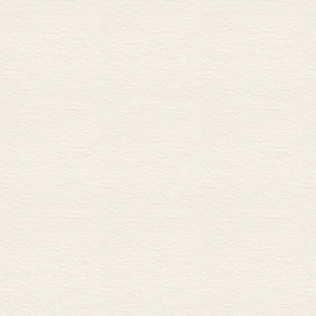
格罗特
卡莱尔
兰克
米涅
梯也尔
米什莱
班克罗夫特
麦考莱
托克维尔
戚美尔曼
德罗伊森
罗林森
莱亚德
蒙森
济贝尔
布克哈特
谢里曼
斯塔布斯
加德纳
库朗日
李希霍芬