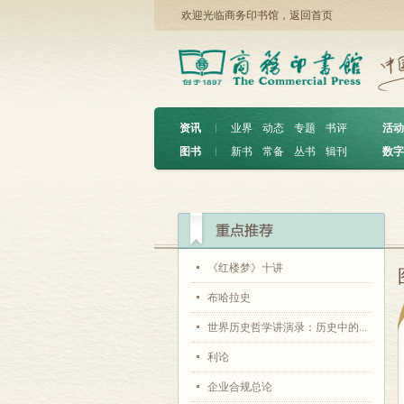
欢迎光临商务印书馆，
返回首页
资讯
︱
业界
动态
专题
书评
活动
图书
︱
新书
常备
丛书
辑刊
数字
《红楼梦》十讲
布哈拉史
世界历史哲学讲演录：历史中的...
利论
企业合规总论