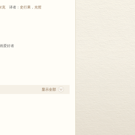
尔克
译者：
史行果
，
光哲
画爱好者
显示全部