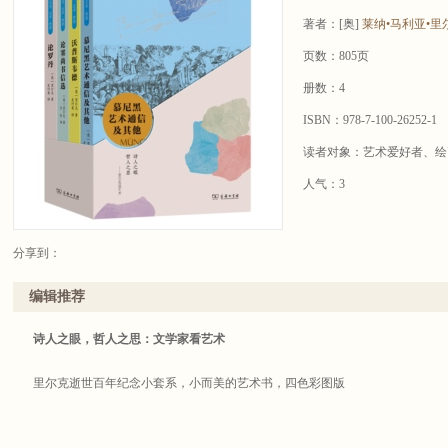
著者：
[奥]
莱纳•马利亚•里
页数：805页
册数：4
ISBN：978-7-100-26252-1
读者对象：艺术爱好者、绘
人气：3
分享到：
编辑推荐
诗人之眼，哲人之思：文学家看艺术
里尔克逝世百年纪念小套系，小而美的艺术书，四色彩图版