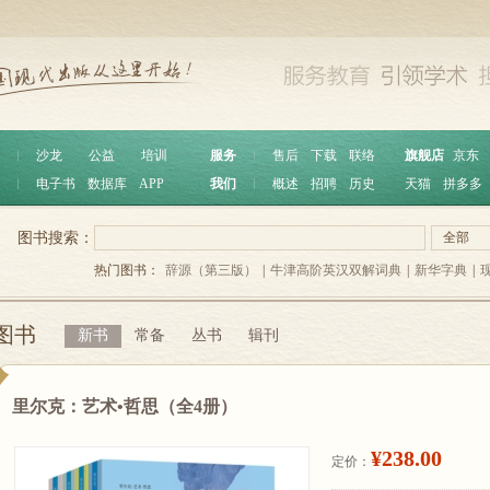
︱
沙龙
公益
培训
服务
︱
售后
下载
联络
旗舰店
京东
︱
电子书
数据库
APP
我们
︱
概述
招聘
历史
天猫
拼多多
图书搜索：
全部
热门图书：
辞源（第三版）
|
牛津高阶英汉双解词典
|
新华字典
|
图书
新书
常备
丛书
辑刊
里尔克：艺术•哲思（全4册）
¥238.00
定价：