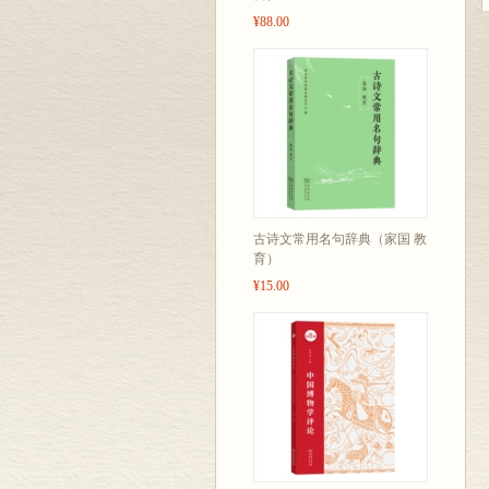
¥88.00
古诗文常用名句辞典（家国 教
育）
¥15.00