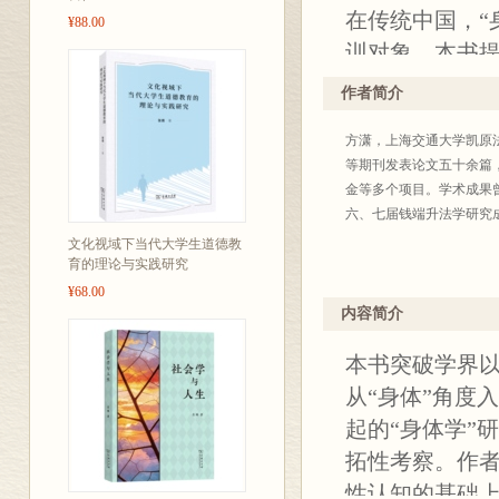
在传统中国，“
¥88.00
训对象。本书提
体法治”——法
作者简介
套具有时代特
方潇，上海交通大学凯原
本书系统勾勒出
等期刊发表论文五十余篇
间身体侵犯的
金等多个项目。学术成果
示其中隐藏的
六、七届钱端升法学研究
外在身体特征
文化视域下当代大学生道德教
育的理论与实践研究
作为2024年
¥68.00
了国内“身体法
内容简介
存在却隐而不彰
本书突破学界
构，提供了富
从“身体”角度
起的“身体学”
拓性考察。作者
性认知的基础上