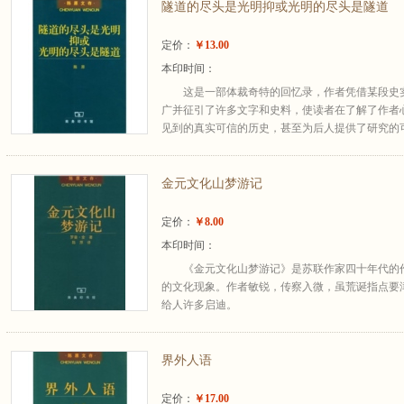
隧道的尽头是光明抑或光明的尽头是隧道
定价：
￥13.00
本印时间：
这是一部体裁奇特的回忆录，作者凭借某段史
广并征引了许多文字和史料，使读者在了解了作者
见到的真实可信的历史，甚至为后人提供了研究的
金元文化山梦游记
定价：
￥8.00
本印时间：
《金元文化山梦游记》是苏联作家四十年代的
的文化现象。作者敏锐，传察入微，虽荒诞指点要
给人许多启迪。
界外人语
定价：
￥17.00