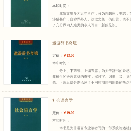
本印时间：
此散文集多为近年所作，分为思想家，书志，
涉猎甚广，自称界外人。该散文集一仍归贯，离不
了几分界内人难见的令人耳目一新的见识。
遨游辞书奇境
定价：
￥13.00
本印时间：
分上、下两编。上编五篇，为关于辞书的杂感
趣横生的语言素材的奇技，探讨字、词形、音、义
题。下编五篇分别论述了不同时期该书编纂的热点问
社会语言学
定价：
￥19.00
本印时间：
本书是为非语言专业读者写的一部系统论述社