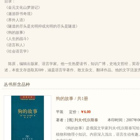
目录：
《金元文化山梦游记》
《遨游辞书奇境》
《界外人语》
《隧道的尽头是光明抑或光明的尽头是隧道》
《狗的故事》
《人生的战斗》
《语言和人》
《社会语言学》
陈原，编辑出版家、语言学家。他一生热爱读书，知识广博，史地文哲经，英语
述，本套文存选取其8种，涵盖语言学著作、散文杂文、翻译作品。他的文字活泼
丛书所含品种
狗的故事 / 共1册
平装
定价：
￥6.00
著者：
[俄]
列夫•托尔斯泰
本印时间：2007年0
《狗的故事》是俄国文学家列夫•托尔斯泰写
植物和物理小知识。内容深入浅出，语言生动有趣。