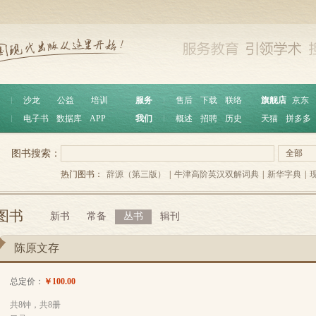
︱
沙龙
公益
培训
服务
︱
售后
下载
联络
旗舰店
京东
︱
电子书
数据库
APP
我们
︱
概述
招聘
历史
天猫
拼多多
图书搜索：
全部
热门图书：
辞源（第三版）
|
牛津高阶英汉双解词典
|
新华字典
|
图书
新书
常备
丛书
辑刊
陈原文存
总定价：
￥100.00
共8钟，共8册