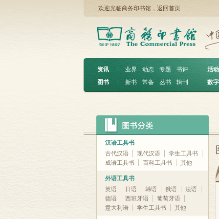
欢迎光临商务印书馆，
返回首页
资讯
︱
业界
动态
专题
书评
活动
图书
︱
新书
常备
丛书
辑刊
数字
汉语工具书
古代汉语
现代汉语
学生工具书
成语工具书
百科工具书
其他
外语工具书
英语
日语
韩语
俄语
法语
德语
西班牙语
葡萄牙语
意大利语
学生工具书
其他