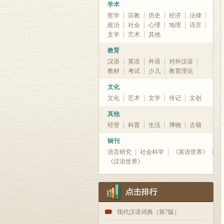
学术
哲学
宗教
历史
经济
法律
政治
社会
心理
地理
语言
文学
艺术
其他
教育
汉语
英语
外语
对外汉语
教材
考试
少儿
教育理论
文化
文化
艺术
文学
传记
文创
其他
经管
科普
生活
博物
古籍
辑刊
语言研究
社会科学
《英语世界》
《汉语世界》
1
现代汉语词典（第7版）