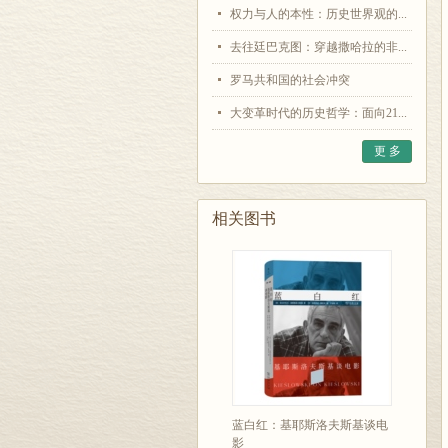
权力与人的本性：历史世界观的...
去往廷巴克图：穿越撒哈拉的非...
罗马共和国的社会冲突
大变革时代的历史哲学：面向21...
更 多
相关图书
蓝白红：基耶斯洛夫斯基谈电
影