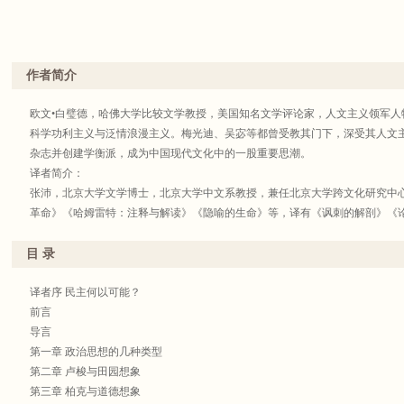
作者简介
欧文•白璧德，哈佛大学比较文学教授，美国知名文学评论家，人文主义领军人
科学功利主义与泛情浪漫主义。梅光迪、吴宓等都曾受教其门下，深受其人文
杂志并创建学衡派，成为中国现代文化中的一股重要思潮。
译者简介：
张沛，北京大学文学博士，北京大学中文系教授，兼任北京大学跨文化研究中
革命》《哈姆雷特：注释与解读》《隐喻的生命》等，译有《讽刺的解剖》《
学》《民主与领袖》《常识中的理性》等。
张源，北京大学中文系博士，北京师范大学文学院教授、博士生导师，美国国
目 录
学哥本哈弗驻校讲席教授（2017年度），研究方向为比较视域下的文学与思想史
义”——学衡派与白璧德》《靡不有初：柏拉图世界的开端》，译有《文学与
译者序 民主何以可能？
同：人的自我完善》《社会中的理性》等。
前言
导言
第一章 政治思想的几种类型
第二章 卢梭与田园想象
第三章 柏克与道德想象