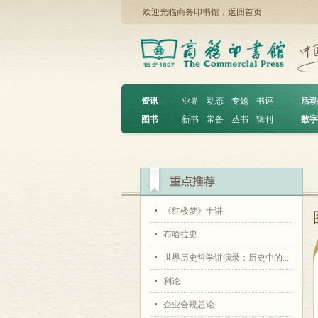
欢迎光临商务印书馆，
返回首页
资讯
︱
业界
动态
专题
书评
活动
图书
︱
新书
常备
丛书
辑刊
数字
《红楼梦》十讲
布哈拉史
世界历史哲学讲演录：历史中的...
利论
企业合规总论