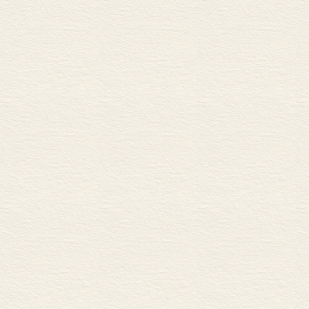
真题链接
一、中考古诗文默写试题
二、2023年湖南衡阳中
三、2024年广东深圳中考
教师下水文（题目：《看
文献推荐
一、《古代小品文鉴赏辞
二、《文本才是阅读的眼
三、《郦道元〈三峡〉：
第四单元
课文解读
一、《背影》解读
二、《白杨礼赞》解读
三、《散文二篇》解读
（一）《永久的生命》解
（二）《我为什么而活着
四、《昆明的雨》解读
质疑思辨
一、《背影》：“我”的四
二、《白杨礼赞》：白杨的
写作导引