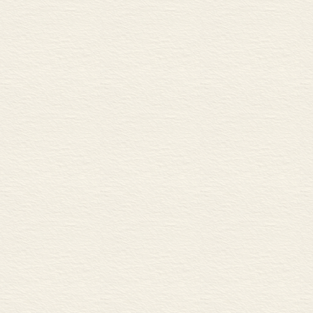
（一）《答谢中书书》解
（二）《记承天寺夜游》
三、《与朱元思书》解读
四、《唐诗五首》解读
（一）《野望》解读
（二）《黄鹤楼》解读
（三）《使至塞上》解读
（四）《渡荆门送别》解
（五）《钱塘湖春行》解
五、《课外古诗词诵读》
（一）《 中有奇树》解读
（二）《龟虽寿》解读
（三）《赠从弟》（其二
（四）《梁甫行》解读
质疑思辨
一、《三峡》：“或王命急
二、《答谢中书书》《记承
三、《与朱元思书》：“负
四、《与朱元思书》：“疏
五、《野望》：情感聚焦