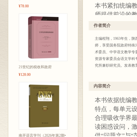
本书紧扣统编
¥78.00
师提供前沿的
设计，切实提
作者简介
主编程翔，1963年生，
师，享受国务院政府特殊
术委员、中学语文教学专
资源专家委员会语文学科
究所兼职研究员。发表教
21世纪的税收和政府
¥128.00
内容简介
本书依据统编
特点，每单元设
合理吸收学界最
读困惑设问，激
供“问题文”与
南开语言学刊（2026年第2期•