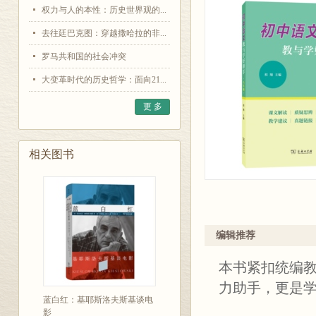
权力与人的本性：历史世界观的...
去往廷巴克图：穿越撒哈拉的非...
罗马共和国的社会冲突
大变革时代的历史哲学：面向21...
更 多
相关图书
编辑推荐
本书紧扣统编
力助手，更是
蓝白红：基耶斯洛夫斯基谈电
影