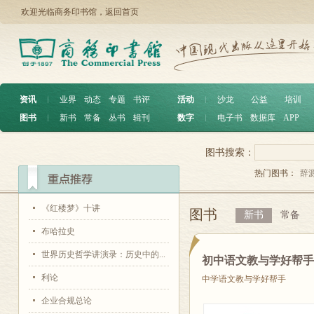
欢迎光临商务印书馆，
返回首页
资讯
︱
业界
动态
专题
书评
活动
︱
沙龙
公益
培训
图书
︱
新书
常备
丛书
辑刊
数字
︱
电子书
数据库
APP
图书搜索：
热门图书：
辞
《红楼梦》十讲
图书
新书
常备
布哈拉史
世界历史哲学讲演录：历史中的...
初中语文教与学好帮
利论
中学语文教与学好帮手
企业合规总论