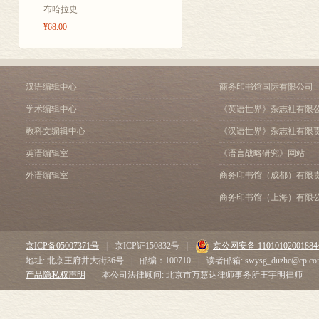
任务二：新闻采访
布哈拉史
关于“双减”政策在校实施
¥68.00
任务三：新闻写作
消息写作
一、写作题目及要求
二、“问题文”及评语（题
汉语编辑中心
商务印书馆国际有限公司
三、“范文”及评语（题目
学术编辑中心
《英语世界》杂志社有限
人物通讯写作
一、写作题目及要求
教科文编辑中心
《汉语世界》杂志社有限
二、“问题文”及评语（题
英语编辑室
《语言战略研究》网站
三、“范文”及评语（题目：
布茹玛汗•毛勒朵》）
外语编辑室
商务印书馆（成都）有限
教学建议
商务印书馆（上海）有限
一、构建“多维视角”对照
二、设计“过程导向”的
真题链接
京ICP备05007371号
|
京ICP证150832号
|
京公网安备 1101010200188
2022年安徽中考新闻拟题
地址: 北京王府井大街36号
|
邮编：100710
|
读者邮箱: swysg_duzhe@cp.co
文献推荐
产品隐私权声明
本公司法律顾问: 北京市万慧达律师事务所王宇明律师
一、《毛泽东新闻思想研
二、《新闻文学化：“边界
三、《新闻写作方法论》