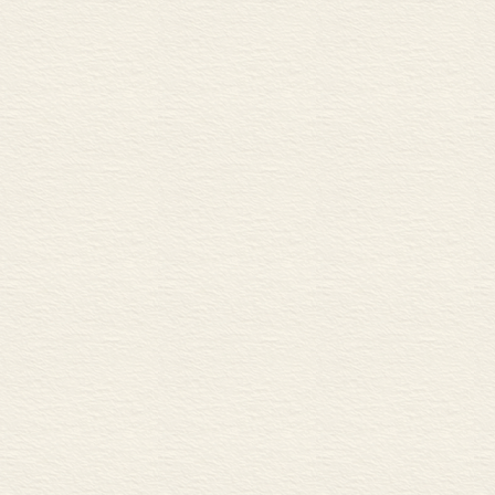
二、“问题文”及评语（
三、“范文”及评语（题
第三题
一、写作题目及要求
二、“问题文”及评语（题
三、“范文”及评语（题
教学建议
一、贯穿“作者视角与文本
二、开展“由读到写”的深
三、《红星照耀中国》整
真题链接
2024年北京中考现代文阅
文献推荐
一、《初中语文现代文选
二、《名作细读：微观分
三、《中国天眼：南仁东
四、《传记文学与语文教
第三单元
课文解读
一、《三峡》解读
二、《短文二篇》解读