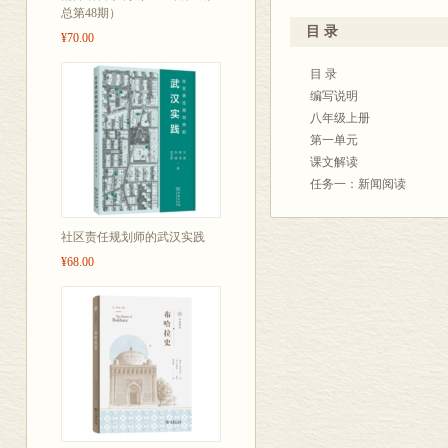
总第48期）
发引导，突出关
目 录
¥70.00
解析，体现实用
目 录
书旨在为教师
编写说明
生语文自学能
八年级上册
第一单元
课文解读
任务一：新闻阅读
一、《消息二则》解读
（一）《我三十万大军胜
社区责任规划师的武汉实践
（二）《人民解放军百万
¥68.00
二、《中国人首次进入自
三、《首届诺贝尔奖颁发
四、《“飞天”凌空 ——
五、《一着惊海天——目
六、《国行公祭，为佑世
质疑思辨
新闻的客观性与文学性是
写作导引