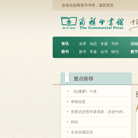
欢迎光临商务印书馆，
返回首页
资讯
︱
业界
动态
专题
书评
活动
图书
︱
新书
常备
丛书
辑刊
数字
《红楼梦》十讲
布哈拉史
世界历史哲学讲演录：历史中的...
利论
企业合规总论