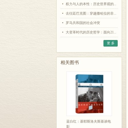
权力与人的本性：历史世界观的...
去往廷巴克图：穿越撒哈拉的非...
罗马共和国的社会冲突
大变革时代的历史哲学：面向21...
更 多
相关图书
蓝白红：基耶斯洛夫斯基谈电
影