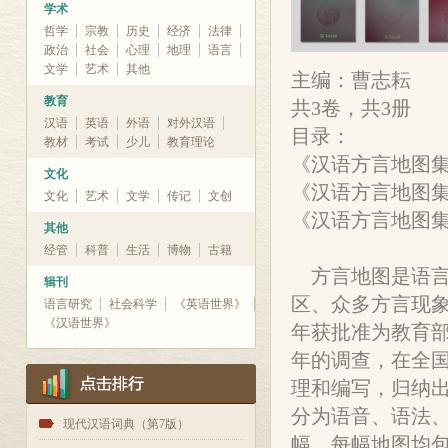
学术
哲学
宗教
历史
经济
法律
政治
社会
心理
地理
语言
文学
艺术
其他
主编：曹志耘
教育
共3卷，共3册
汉语
英语
外语
对外汉语
目录：
教材
考试
少儿
教育理论
《汉语方言地图
文化
《汉语方言地图
文化
艺术
文学
传记
文创
《汉语方言地图
其他
经管
科普
生活
博物
古籍
方言地图是语言
辑刊
区、众多方言现象
语言研究
社会科学
《英语世界》
《汉语世界》
年获批准为教育部
年的调查，在全国
理和编写，归纳出
分为语音、语法、
1
现代汉语词典（第7版）
幅。每幅地图均包