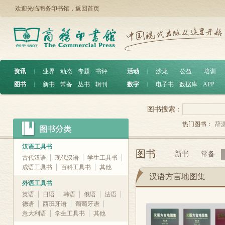
欢迎光临商务印书馆，
返回首页
资讯
︱
业界
动态
专题
书评
活动
︱
沙龙
公益
培训
图书
︱
新书
常备
丛书
辑刊
数字
︱
电子书
数据库
APP
图书搜索：
热门图书：
辞
汉语工具书
图书
新书
常备
古代汉语
现代汉语
学生工具书
成语工具书
百科工具书
其他
汉语方言地图集
外语工具书
英语
日语
韩语
俄语
法语
德语
西班牙语
葡萄牙语
意大利语
学生工具书
其他