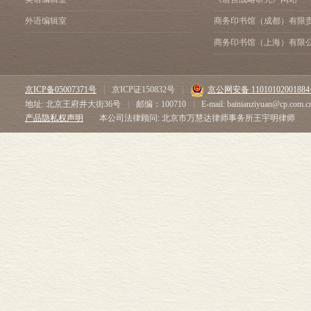
外语编辑室
商务印书馆（成都）有限
商务印书馆（上海）有限
京ICP备05007371号
|
京ICP证150832号
|
京公网安备 1101010200188
地址: 北京王府井大街36号
|
邮编：100710
|
E-mail: bainianziyuan@cp.com.c
产品隐私权声明
本公司法律顾问: 北京市万慧达律师事务所王宇明律师