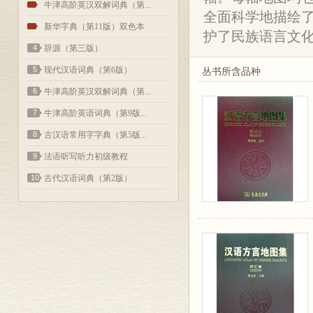
2
牛津高阶英汉双解词典（第...
全面科学地描绘
3
新华字典（第11版）双色本
护了民族语言文
4
辞源（第三版）
5
现代汉语词典（第6版）
丛书所含品种
6
牛津高阶英汉双解词典（第...
7
牛津高阶英语词典（第9版...
8
古汉语常用字字典（第5版...
9
法语听写听力初级教程
10
古代汉语词典（第2版）