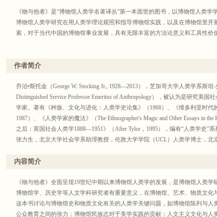
《物与他者》是“博物馆人类学名著译丛”第一本面世的图书，以博物馆人类学
博物馆人类学研究在用人类学理论观照和指导博物馆实践，以及在博物馆里开
索，对于当代中国的博物馆事业发展，具有无限丰富的方法论意义和工具性价
作者简介
乔治•斯托金（George W. Stocking Jr., 1928—2013），芝加哥大学人类学系斯坦-弗莱
Distinguished Service Professor Emeritus of Anthropology
学家。著有《种族、文化与进化：人类学史论集》（1968）、《维多利亚时代的人类学》（Vi
1987）、《人类学家的魔法》（The Ethnographer's Magic and Other Essays in the 
之后：英国社会人类学1888—1951》（After Tylor，1995），编有“人类
张力生，北京大学社会学系助理教授，伦敦大学学院（UCL）人类学博士，北
学物质文化研究，博物馆民族志，民间遗产实践。
内容简介
《物与他者》全面呈现19世纪中期以来博物馆人类学的发展，是博物馆人类学
博物馆学、历史学等人文学科研究者有重要意义，在博物馆、艺术、物质文化
这本书讨论与博物馆史和物质文化有关的人类学关键问题，如博物馆陈列与人
公众教育之间的张力；博物馆民族志对于美学实践的贡献；人文主义文化与人