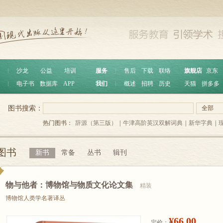
︱
沙龙
公益
培训
服务
︱
售后
下载
联络
旗舰店
京东
︱
电子书
数据库
APP
我们
︱
概述
招聘
历史
天猫
拼多多
图书搜索：
全部
热门图书：
辞源（第三版）
|
牛津高阶英汉双解词典
|
新华字典
|
图书
新书
常备
丛书
辑刊
物与他者：博物馆与物质文化论文集
精装
博物馆人类学名著译丛
¥66.00
定价：