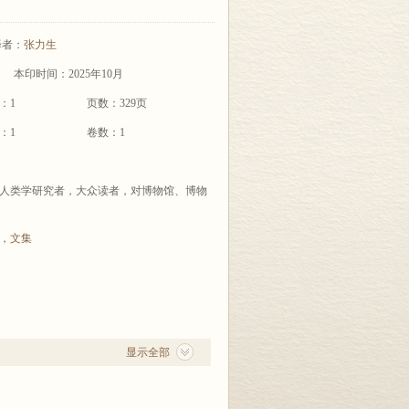
译者：
张力生
本印时间：2025年10月
：1
页数：329页
：1
卷数：1
人类学研究者，大众读者，对博物馆、博物
，
文集
显示全部