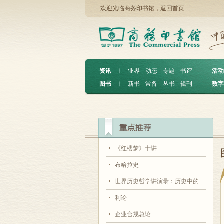
欢迎光临商务印书馆，
返回首页
资讯
︱
业界
动态
专题
书评
活动
图书
︱
新书
常备
丛书
辑刊
数字
《红楼梦》十讲
布哈拉史
世界历史哲学讲演录：历史中的...
利论
企业合规总论