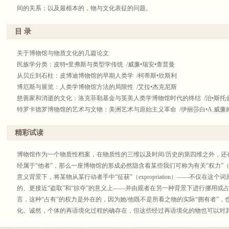
间的关系；以及最根本的，物与文化表征的问题。
目 录
关于博物馆与物质文化的几篇论文
民族学分类：皮特•里弗斯与类型学传统 /威廉•瑞安•查普曼
从贝丘到石柱：皮博迪博物馆的早期人类学 /柯蒂斯•欣斯利
博厄斯与展览：人类学博物馆方法的局限性 /艾拉•杰克尼斯
慈善家和消逝的文化：洛克菲勒基金与英美人类学博物馆时代的终结 /治•斯托
特罗卡德罗博物馆的艺术与文物：美洲艺术与原始主义革命 /伊丽莎白•A.威廉
美国西南部的民族艺术市场，1880-1980 /埃德温•韦德
拥有文化：民族主义与魁北克文化遗产保护 /理查德•汉德勒
精彩试读
书写考古学历史：思想综述 /布鲁斯•特里格
物与自我：后记 /詹姆斯•克利福德
博物馆作为一个物质性档案，在物质性的三维以及时间/历史的第四维之外，还
索引
经属于“他者”，那么一座博物馆的形成必然隐含着某些我们可称为有关“权力”（
译后记
意义背景下，将某物从某行动者手中“征获”（expropriation）——不仅在
的、更接近“盗取”和“掠夺”的意义上——并由观者在另一种背景下进行挪用或占有（F
言，这种“占有”的权力是外在的，因为她/他既不是所看之物的实际“拥有者”
化。诚然，个体的再语境化过程的确存在，但这些经过再语境化的物也可以对
固有的，而是由博物馆这个在特定历史社会文化背景下产生的机构所赋予。