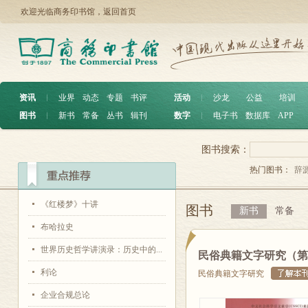
欢迎光临商务印书馆，
返回首页
资讯
︱
业界
动态
专题
书评
活动
︱
沙龙
公益
培训
图书
︱
新书
常备
丛书
辑刊
数字
︱
电子书
数据库
APP
图书搜索：
热门图书：
辞
《红楼梦》十讲
图书
新书
常备
布哈拉史
世界历史哲学讲演录：历史中的...
民俗典籍文字研究（第
利论
民俗典籍文字研究
企业合规总论