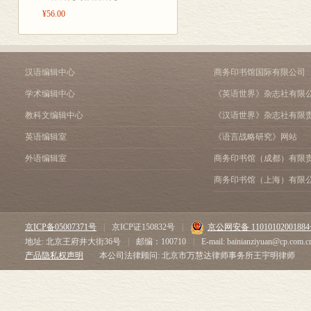
¥56.00
汉语编辑中心
商务印书馆国际有限公司
学术编辑中心
《英语世界》杂志社有限
教科文编辑中心
《汉语世界》杂志社有限
英语编辑室
《语言战略研究》网站
外语编辑室
商务印书馆（成都）有限
商务印书馆（上海）有限
京ICP备05007371号
|
京ICP证150832号
|
京公网安备 1101010200188
地址: 北京王府井大街36号
|
邮编：100710
|
E-mail: bainianziyuan@cp.com.c
产品隐私权声明
本公司法律顾问: 北京市万慧达律师事务所王宇明律师