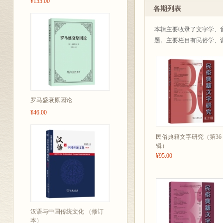
¥155.00
各期列表
本辑主要收录了文字学、
题。主要栏目有民俗学、
罗马盛衰原因论
¥46.00
民俗典籍文字研究（第36
辑）
¥95.00
汉语与中国传统文化 （修订
本）