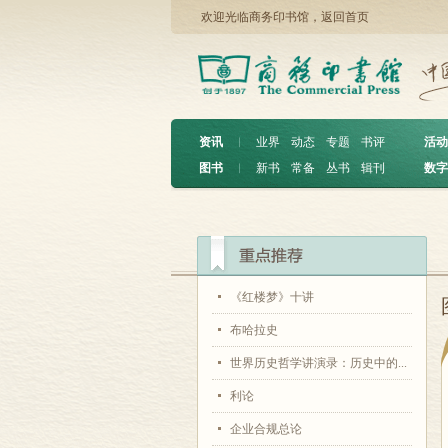
欢迎光临商务印书馆，
返回首页
资讯
︱
业界
动态
专题
书评
活动
图书
︱
新书
常备
丛书
辑刊
数字
《红楼梦》十讲
布哈拉史
世界历史哲学讲演录：历史中的...
利论
企业合规总论