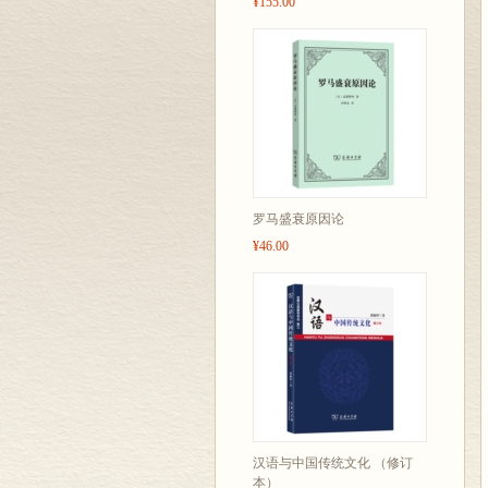
¥155.00
罗马盛衰原因论
¥46.00
汉语与中国传统文化 （修订
本）