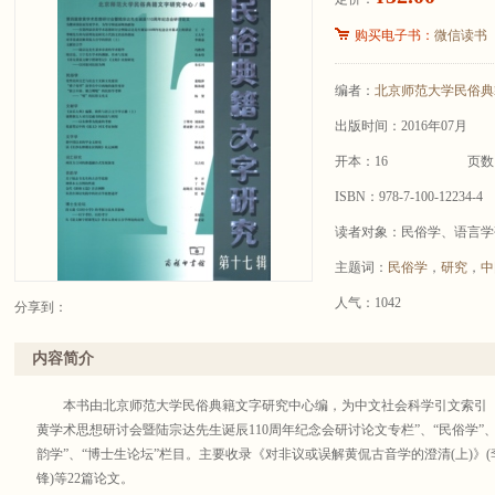
购买电子书：
微信读书
编者：
北京师范大学民俗典
出版时间：2016年07月
开本：16
页数
ISBN：978-7-100-12234-4
读者对象：民俗学、语言学
主题词：
民俗学
，
研究
，
中
人气：1042
分享到：
内容简介
本书由北京师范大学民俗典籍文字研究中心编，为中文社会科学引文索引（CS
黄学术思想研讨会暨陆宗达先生诞辰110周年纪念会研讨论文专栏”、“民俗学”、“
韵学”、“博士生论坛”栏目。主要收录《对非议或误解黄侃古音学的澄清(上)》(
锋)等22篇论文。