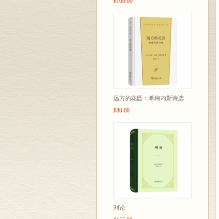
¥109.00
远方的花园：希梅内斯诗选
¥80.00
利论