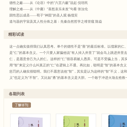
德性之蔽——从《论语》中的“六言六蔽”说起 倪培民
理解之难——从《中庸》“喜怒哀乐未发”句看 张汝伦
因性恶以成圣——荀子“神固”的圣人观 杨儒宾
道与器的宇宙及其人性分殊之基：先秦自然哲学之维管窥 陈焱
易学工作坊
《艮》卦之新诠与朱学之成立 郎嘉晨
精彩试读
明清之际邵雍数学的影响——以方以智等为例 谷继明
考信、崇经与再诠释——浅谈崔述的易学思想与易学方法 周亦成
这一点确实值得我们认真思考。单个的德性不是“善”的最后标准。以儒家的仁、
论《周易》历史叙事的史学意义（附文王年表初定） 何益鑫
是“仁”的基本含义。一个只要人家骗他说“有人掉入井里了”就会马上跳进井里
《周易•象传》“君子以经论”校释 季磊
仁，是愿意舍己为人的仁。这样的“仁”很容易被人愚弄。可是不受骗上当，其实与
青年儒者论坛
用“智”来定义什么叫真正的“仁”在逻辑上不通。再比如，聪明是“智”的基本
血亲一体与国君一体：从《公羊传》的复仇论述看其伦理与政治之特质 蒋爽
惩罚的人确实很聪明。我们不愿意说他“智”，其实是认为这样的“智”不义，这和
论戴震“恻隐之心由心知而生” 王韵婷
义”也定义为“不智”。又比如“勇”的基本含义是大胆。一个敢于冲进火场去抢
书 评
意说这个人有“勇”，其实是因为一包方便面不值得冒生命危险。这样的“勇”很
回归文本与重新解读——读《朱子思想再读》 赵正泰
关。用智慧来定义“勇”，逻辑上也有一个跨越。反之，单个的“恶”也不是“恶
各期列表
会议资讯
明这点：一个极为固执而又有强烈控制欲的人在许多情况下会非常有害，但他
“现代视域下的‘家’概念之再认知”学术研讨会综述 于超艺
士。
返本开新：易学研究的多重路径——第一届“易学与哲学”青年工作坊会议综述 
但是如果“德性”无法定义儒家伦理，那么“品性”恐怕也会导致同样的顾虑。品
稿约与稿例
李晨阳所说的“价值组合配置”。如果单个的德性因有德性之蔽而没法用以判断
合配置构成的品性也同样有各自的“蔽”，也没法据以判断其行为的对错。能够克