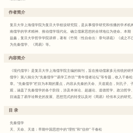
作者简介
复旦大学上海儒学院为复旦大学校设研究院，是从事儒学研究和传播的学术机
南儒学的学术精神、推动儒学现代化、确立儒家思想的全球地位为使命。本期
益鑫，复旦大学哲学学院讲师，著有《竹简〈性自命出〉章句讲疏》《成之不
为先秦儒学、《周易》等。
内容简介
《现代儒学》是复旦大学上海儒学院主编的辑刊，旨在推动儒家多元传统的研
儒学》第八辑分为“先秦儒学”“易学工作坊”“青年儒者论坛”等专题，收入干
章。“先秦儒学”栏目为本期的重点，内容从先秦的天命、天道观念，到孔子、
观，涵盖了先秦儒学的各个阶段，涉及本体论、超越论、道德哲学、政治哲学、
目涵盖了易学诠释史的发展、思想范式的转变以及对《周易》经传本义的研究
目 录
先秦儒学
天、天命、天道：早期中国思想中的“理性”和“信仰” 干春松