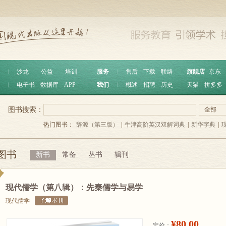
︱
沙龙
公益
培训
服务
︱
售后
下载
联络
旗舰店
京东
︱
电子书
数据库
APP
我们
︱
概述
招聘
历史
天猫
拼多多
图书搜索：
全部
热门图书：
辞源（第三版）
|
牛津高阶英汉双解词典
|
新华字典
|
图书
新书
常备
丛书
辑刊
现代儒学（第八辑）：先秦儒学与易学
现代儒学
¥80.00
定价：