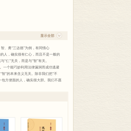
显示全部
智、勇“三达德”为例，有同情心
去的人，确实很有仁心，而且不是一般的
“仁”无关，而是与“智”有关。
含义。一个能巧妙利用法律漏洞而成功逃避
“智”的本来含义无关。除非我们把“不
救一包方便面的人，确实很大胆。我们不愿
愚蠢。但愚蠢却也和“勇”的基本含义无
”的标准。柯普曼用了一个简单的例子来说
却可以是一个值得钦佩的反抗暴政的斗
涂文清、叶泳妍、季磊
性是由各种德性组合构成的，大致相对于
一个人的行为之对错，那么各种德性的组
服德性之蔽的，是经过“学”而获得的“发