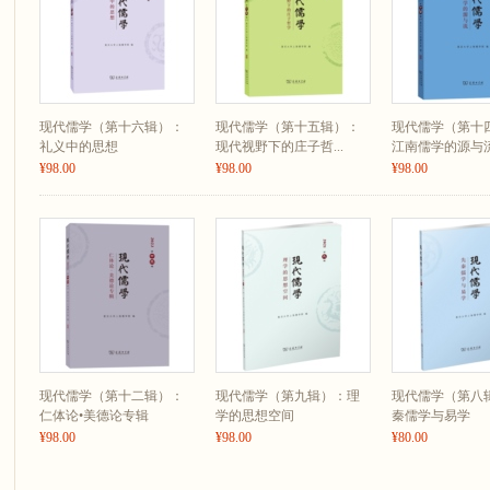
而皆中节”的功夫。
同时，“品性伦理”与“德性伦理”这两个标签还有一个共同的问题，那就是不足
想固然重视德性和人品的培养，但也以倡导传统的礼仪著称，以至于儒家体系甚
则劳，慎而无礼则葸，勇而无礼则乱，直而无礼则绞。”（8.2）由此可见，孔
礼，因此礼也是儒家伦理的特点。孔子自己直到七十岁才达到了“从心所欲不逾
要“矩”来约束自己的。更重要的是，由于礼仪习俗和法律规范是超越了个人存
现代儒学（第十六辑）：
现代儒学（第十五辑）：
现代儒学（第十
定性和可靠性。如前所述，在社会层面，不可能交付所有的人都去从心所欲地“
礼义中的思想
现代视野下的庄子哲...
江南儒学的源与
¥98.00
¥98.00
¥98.00
基本保障。没有了这一点，很难解释儒家传统能够有如此持久的历史延续。
相比之下，我觉得用“功夫伦理”来概括儒家伦理更为理想。功夫概念是一个包含了“
夫”这四个子概念的概念簇，其总体的定义可以是“生活的艺术”。其中“功力”可以涵括
一种德性virtue也都是一种功力），“功法”可以涵括礼仪规范和社会体制的内
（efficacy）和美学价值，最后，“工夫”可以概括学以成人的重要性，修炼所
（倪培民：《德性之蔽——从<论语>中的“六言六蔽”说起》）
现代儒学（第十二辑）：
现代儒学（第九辑）：理
现代儒学（第八
仁体论•美德论专辑
学的思想空间
秦儒学与易学
¥98.00
¥98.00
¥80.00