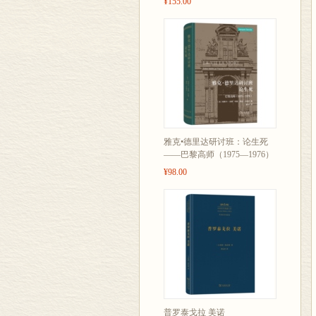
¥155.00
雅克•德里达研讨班：论生死
——巴黎高师（1975—1976）
¥98.00
普罗泰戈拉 美诺