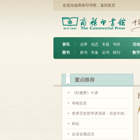
欢迎光临商务印书馆，
返回首页
资讯
︱
业界
动态
专题
书评
活动
图书
︱
新书
常备
丛书
辑刊
数字
《红楼梦》十讲
布哈拉史
世界历史哲学讲演录：历史中的...
利论
企业合规总论