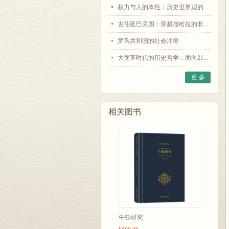
权力与人的本性：历史世界观的...
去往廷巴克图：穿越撒哈拉的非...
罗马共和国的社会冲突
大变革时代的历史哲学：面向21...
更 多
相关图书
牛顿研究