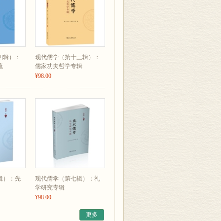
以概括儒家伦理的丰富性。比如，儒家思
至被称作“礼教”。孔子说：“恭而无礼
子认为克服德性之蔽的“学”，主要是学
矩”的境界，表明在此之前，他还是需
在的社会现实，所以它们有一种客观的稳
四辑）：
现代儒学（第十三辑）：
权”，所以外在的规范体系是社会运作的
流
儒家功夫哲学专辑
¥98.00
功法”“功力”“功效”和作为实践的“工
德性和品性的内容（virtuosity，每
容，“功效”可以涵括功夫的有效性
需要的实践过程和进展的层次。
辑）：先
现代儒学（第七辑）：礼
学研究专辑
¥98.00
更多