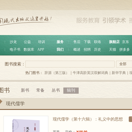
︱
沙龙
公益
培训
服务
︱
售后
下载
联络
旗舰店
京东
︱
电子书
数据库
APP
我们
︱
概述
招聘
历史
天猫
拼多多
图书搜索：
全部
热门图书：
辞源（第三版）
|
牛津高阶英汉双解词典
|
新华字典
|
图书
新书
常备
丛书
辑刊
现代儒学
现代儒学（第十六辑）：礼义中的思想