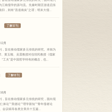
，旨在推动儒家多元传统的研究，面向现代
为江南儒学的源与流。先秦时期言游道启东
，则有“吾道南矣”之谓；明末大儒...
12月
刊，旨在推动儒家多元传统的研究。本辑为
荣、黄玉顺、吴震教授对倪培民教授《儒家
工夫”是中国哲学特有的概念，也...
辑
10月
刊，旨在推动儒家多元传统的研究，面向现
体论”“美德论”“理学新知”“青年儒者论
、会议稿等各类文章共十五篇...