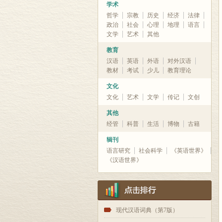
学术
哲学
宗教
历史
经济
法律
政治
社会
心理
地理
语言
文学
艺术
其他
教育
汉语
英语
外语
对外汉语
教材
考试
少儿
教育理论
文化
文化
艺术
文学
传记
文创
其他
经管
科普
生活
博物
古籍
辑刊
语言研究
社会科学
《英语世界》
《汉语世界》
1
现代汉语词典（第7版）