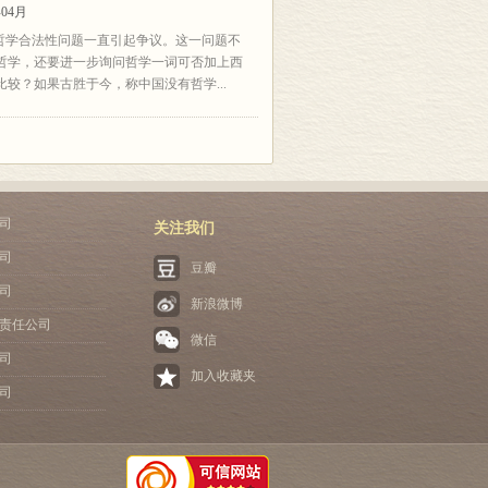
04月
哲学合法性问题一直引起争议。这一问题不
哲学，还要进一步询问哲学一词可否加上西
较？如果古胜于今，称中国没有哲学...
司
关注我们
司
豆瓣
司
新浪微博
责任公司
微信
司
加入收藏夹
司