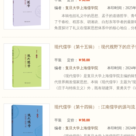
平装
定价：
￥98.00
编者：
复旦大学上海儒学院
本印时间：2025年
本辑包括礼义中的思想、孟子的道德哲学、青
了干春松、程苏东、胡湘农、白彤东等学者的最新
角度探讨了礼义在儒家思想体系中的核心地位，分析
现代儒学（第十五辑）：现代视野下的庄子
平装
定价：
￥98.00
编者：
复旦大学上海儒学院
本印时间：2024年
《现代儒学》是复旦大学上海儒学院主编的辑
代世界阐发儒家思想。本辑《现代儒学》主题为“现
《庄子与特殊主义》外，既有胡建萍、黄勇关于《论〈
现代儒学（第十四辑）：江南儒学的源与流
平装
定价：
￥98.00
编者：
复旦大学上海儒学院
本印时间：2024年