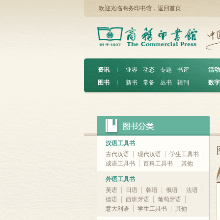
欢迎光临商务印书馆，
返回首页
资讯
︱
业界
动态
专题
书评
活动
图书
︱
新书
常备
丛书
辑刊
数字
汉语工具书
古代汉语
现代汉语
学生工具书
成语工具书
百科工具书
其他
外语工具书
英语
日语
韩语
俄语
法语
德语
西班牙语
葡萄牙语
意大利语
学生工具书
其他