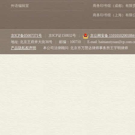
外语编辑室
商务印书馆（成都）有限
商务印书馆（上海）有限
京ICP备05007371号
|
京ICP证150832号
|
京公网安备 1101010200188
地址: 北京王府井大街36号
|
邮编：100710
|
E-mail: bainianziyuan@cp.com.c
产品隐私权声明
本公司法律顾问: 北京市万慧达律师事务所王宇明律师