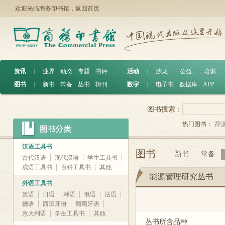
欢迎光临商务印书馆，
返回首页
资讯
︱
业界
动态
专题
书评
活动
︱
沙龙
公益
培训
图书
︱
新书
常备
丛书
辑刊
数字
︱
电子书
数据库
APP
图书搜索：
热门图书：
辞
汉语工具书
图书
新书
常备
古代汉语
现代汉语
学生工具书
成语工具书
百科工具书
其他
能源管理研究丛书
外语工具书
英语
日语
韩语
俄语
法语
德语
西班牙语
葡萄牙语
意大利语
学生工具书
其他
丛书所含品种