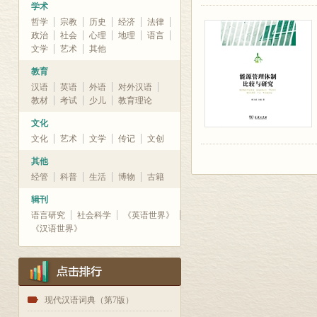
学术
哲学
宗教
历史
经济
法律
政治
社会
心理
地理
语言
文学
艺术
其他
教育
汉语
英语
外语
对外汉语
教材
考试
少儿
教育理论
文化
文化
艺术
文学
传记
文创
其他
经管
科普
生活
博物
古籍
辑刊
语言研究
社会科学
《英语世界》
《汉语世界》
1
现代汉语词典（第7版）