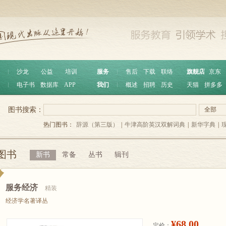
︱
沙龙
公益
培训
服务
︱
售后
下载
联络
旗舰店
京东
︱
电子书
数据库
APP
我们
︱
概述
招聘
历史
天猫
拼多多
图书搜索：
全部
热门图书：
辞源（第三版）
|
牛津高阶英汉双解词典
|
新华字典
|
图书
新书
常备
丛书
辑刊
服务经济
精装
经济学名著译丛
¥68.00
定价：