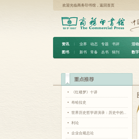
欢迎光临商务印书馆，
返回首页
资讯
︱
业界
动态
专题
书评
活动
图书
︱
新书
常备
丛书
辑刊
数字
《红楼梦》十讲
布哈拉史
世界历史哲学讲演录：历史中的...
利论
企业合规总论