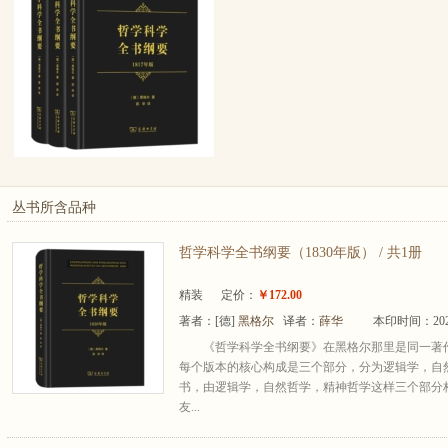
丛书所含品种
哲学科学全书纲要（1830年版） / 共1册
精装
定价：
￥172.00
著者：
[德]
黑格尔
译者：
薛华
本印时间：202
《哲学科学全书纲要》在黑格尔那里是同一著
每个版本的核心构成是三个部分，分为逻辑学，自
书，由逻辑学，自然哲学，精神哲学这样三个部分
友...