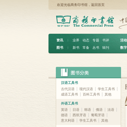
欢迎光临商务印书馆，
返回首页
资讯
︱
业界
动态
专题
书评
活动
图书
︱
新书
常备
丛书
辑刊
数字
汉语工具书
古代汉语
现代汉语
学生工具书
成语工具书
百科工具书
其他
外语工具书
英语
日语
韩语
俄语
法语
德语
西班牙语
葡萄牙语
意大利语
学生工具书
其他