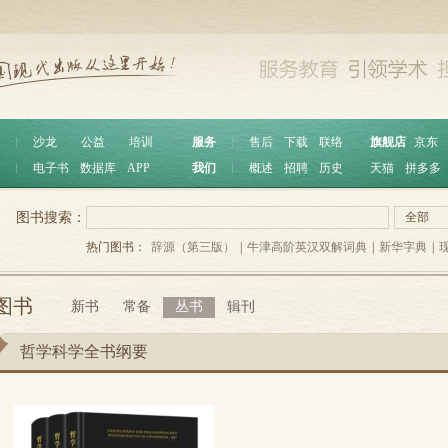
︱
沙龙
公益
培训
服务
︱
售后
下载
联络
旗舰店
京东
︱
电子书
数据库
APP
我们
︱
概述
招聘
历史
天猫
拼多多
图书搜索：
全部
热门图书：
辞源（第三版）
|
牛津高阶英汉双解词典
|
新华字典
|
图书
新书
常备
丛书
辑刊
哲学科学全书纲要