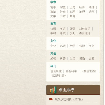
学术
哲学
宗教
历史
经济
法律
政治
社会
心理
地理
语言
文学
艺术
其他
教育
汉语
英语
外语
对外汉语
教材
考试
少儿
教育理论
文化
文化
艺术
文学
传记
文创
其他
经管
科普
生活
博物
古籍
辑刊
语言研究
社会科学
《英语世界》
《汉语世界》
1
现代汉语词典（第7版）