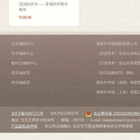
流淌的岁月——茅盾的早期与
晚年
¥108.00
汉语编辑中心
商务印书馆国际有限公司
学术编辑中心
《英语世界》杂志社有限
教科文编辑中心
《汉语世界》杂志社有限
英语编辑室
《语言战略研究》网站
外语编辑室
商务印书馆（成都）有限
商务印书馆（上海）有限
京ICP备05007371号
|
京ICP证150832号
|
京公网安备 1101010200188
地址: 北京王府井大街36号
|
邮编：100710
|
E-mail: bainianziyuan@cp.com.c
产品隐私权声明
本公司法律顾问: 北京市万慧达律师事务所王宇明律师