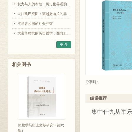
权力与人的本性：历史世界观的...
去往廷巴克图：穿越撒哈拉的非...
罗马共和国的社会冲突
大变革时代的历史哲学：面向21...
更 多
相关图书
分享到：
编辑推荐
集中什九从军
简牍学与出土文献研究（第六
辑）