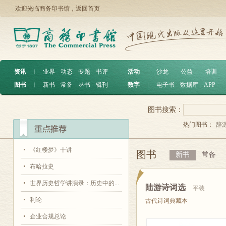
欢迎光临商务印书馆，
返回首页
资讯
︱
业界
动态
专题
书评
活动
︱
沙龙
公益
培训
图书
︱
新书
常备
丛书
辑刊
数字
︱
电子书
数据库
APP
图书搜索：
热门图书：
辞
《红楼梦》十讲
图书
新书
常备
布哈拉史
世界历史哲学讲演录：历史中的...
陆游诗词选
平装
利论
古代诗词典藏本
企业合规总论