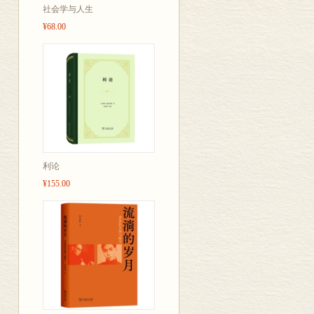
我们可以看到
社会学与人生
士、放旷超逸
¥68.00
泼的生命。
利论
¥155.00