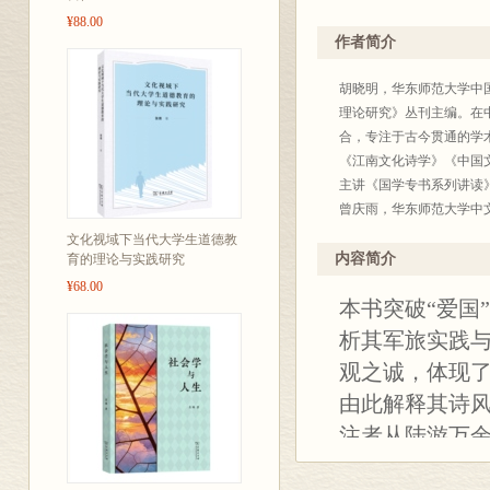
¥88.00
作者简介
胡晓明，华东师范大学中
理论研究》丛刊主编。在
合，专注于古今贯通的学
《江南文化诗学》《中国
主讲《国学专书系列讲读
曾庆雨，华东师范大学中
研究》等专著。
文化视域下当代大学生道德教
内容简介
育的理论与实践研究
¥68.00
本书突破“爱国
析其军旅实践
观之诚，体现了
由此解释其诗
注者从陆游万
格。脍炙人口