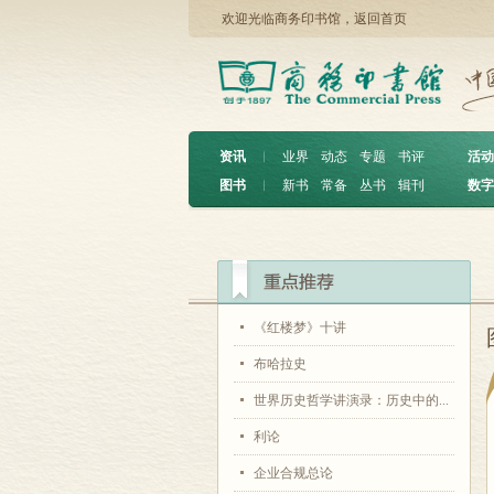
欢迎光临商务印书馆，
返回首页
资讯
︱
业界
动态
专题
书评
活动
图书
︱
新书
常备
丛书
辑刊
数字
《红楼梦》十讲
布哈拉史
世界历史哲学讲演录：历史中的...
利论
企业合规总论