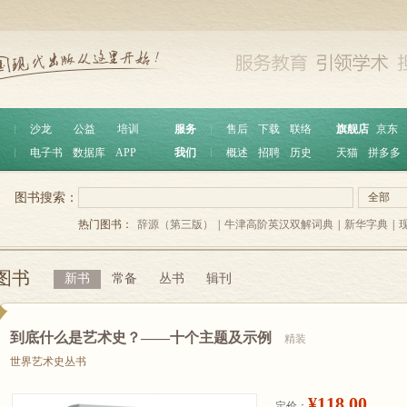
︱
沙龙
公益
培训
服务
︱
售后
下载
联络
旗舰店
京东
︱
电子书
数据库
APP
我们
︱
概述
招聘
历史
天猫
拼多多
图书搜索：
全部
热门图书：
辞源（第三版）
|
牛津高阶英汉双解词典
|
新华字典
|
图书
新书
常备
丛书
辑刊
到底什么是艺术史？——十个主题及示例
精装
世界艺术史丛书
¥118.00
定价：