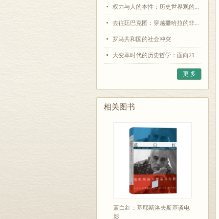
权力与人的本性：历史世界观的...
去往廷巴克图：穿越撒哈拉的非...
罗马共和国的社会冲突
大变革时代的历史哲学：面向21...
更 多
相关图书
蓝白红：基耶斯洛夫斯基谈电
影