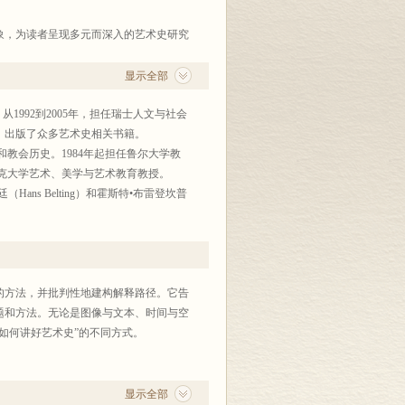
象，为读者呈现多元而深入的艺术史研究
本书也是一部面向实践的艺术史研究入门
显示全部
。从1992到2005年，担任瑞士人文与社会
员，出版了众多艺术史相关书籍。
哲学和教会历史。1984年起担任鲁尔大学教
德克大学艺术、美学与艺术教育教授。
Hans Belting）和霍斯特•布雷登坎普
。
林高等科学研究所终身兼职教授，西格蒙德•弗
，获得了阿比瓦堡奖、马克斯•普朗克
图像学教授，瓦尔堡研究所访问学者，2004
的方法，并批判性地建构解释路径。它告
题和方法。无论是图像与文本、时间与空
博物馆任职，曾任萨尔大学艺术史教授，萨尔博
如何讲好艺术史”的不同方式。
述与对艺术史研究方法的反思。他提出了艺术
对当代艺术的研究、阐释产生了重要的影
显示全部