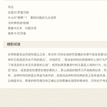
响。
沃尔夫冈•肯普（Wolfgang Kemp），德国艺术史学家、艺术史教授，研究
导论
关研究，被授予德国摄影协会文化奖、西格蒙德•弗洛伊德科学散文奖。
拉斐尔•罗森贝格
赖因哈德•利斯（Reinhard Liess），德国艺术史学家，致力于中世纪到当
什么叫“阐释”？ 重构问题的几点说明
究，例如，斯特拉斯堡大教堂的规划历史、欧文•冯•斯坦巴赫人物雕像。
戈特弗里德•勃姆
卡尔•默泽内德（Karl Möseneder），奥地利艺术史家，曾任埃尔兰根-纽伦
图像与文本 问题关系
大利雕塑、中世纪至今欧洲的节日文化、图像学相关研究。
奥斯卡•巴茨曼
谢娟，北京大学德语语言文学专业硕士，德国柏林自由大学哲学博士，现任教
普桑《神赐吗哪》的时间结构 虚构与指涉
古德语文学长篇叙事诗、 中德文化比较等。著有德文专著Studium über Rudolfs von Ems
马克斯•伊姆达尔
精彩试读
《中世纪历史与文化》《普契尼论：悦耳、真实和情感》等。
观看作为图像建构的组成部分
校者简介：
米夏埃尔•博克米尔
在蒂勒曼表达同质性观点之前，库尔特·巴特在他研究普桑的专著中曾发表看法
史耐德（Eckhard Schneider），毕业于德国海德堡大学，主修古代、现代汉
歌德的自然-艺术类比和艺术品的自我完成
神学正统思想完全不同的观点”。对他而言，“复杂多样的自然精神对人类行为
修，研究蔡元培美育思想与德国渊源的关系，并在北京大学讲授拉丁语课程。
赖因哈德•利斯
了有违圣经文本且非基督的立场”。然而如果普桑画中的主题是人类的行为，比
拉丁语和艺术史通识课程，并从事艺术史学专业翻译工作。
艺术与自然 从绘画中的色彩运用角度来探讨
悲”组合，或直接送给遭受饥饿折磨的人，那么画面的顺序几乎就颠倒过来，
洛伦茨•迪特曼
坏，这种时间结构是以奇迹为条件的，或者说这种时间结构的意义是奇迹本身
以米开朗琪罗作品为图像志意义上的创造力之源
以相提并论，两者的研究都没有正确认识到图像化场景的整体性。巴特在不考
卡尔•默泽内德
行动，而蒂勒曼没能从整体上来把握情节。因此两者都没有顾及画中的时间结
来自沙特尔的召唤 沙特尔大教堂两件窗画的接受美学及其他思考
恩宠之间的多样关系。同时他们也没有顾及，这种特别的时间结构除了通过绘
沃尔夫冈•肯普
决定的时间模式化结构，绘画独有的表现能力脱颖而出，而这便是绘画之所以
朝圣之旅作为诱惑考验 西班牙弗罗米斯塔的圣马丁天主教堂
种仅能通过绘画得以实现的不同时性与同时性相互交织的时间结构，既无法合