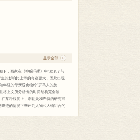
方向为早期基督教艺术、中世纪彩色玻璃窗相
代艺术研究，尤其是对建筑、绘画和图形的研
堡大学艺术史教授，研究方向为15至16世纪意
于上海外国语大学德语系，研究方向为中
 “Willehalm von Orlens”。译有
显示全部
如下，画家在《神赐吗哪》中“发表了与
语和艺术史。20世纪90年代在北京大学进
产生的影响比上帝的奇迹更大，因此出现
现任世界艺术史研究所图书馆馆长，讲授
如年轻的母亲送食物给“罗马人的慈
而且将上文所分析出的时间结构完全破
。在某种程度上，蒂勒曼和巴特的研究可
虑奇迹的情况下来评判人物和人物组合的
构以及与之相关的人类怜悯与仁爱和上帝
画是无法呈现的，因此超越了所有由经验
成为绘画，即绘画的本质的体现。这样一
理地被叙述也无法恰当地被电影化，在当