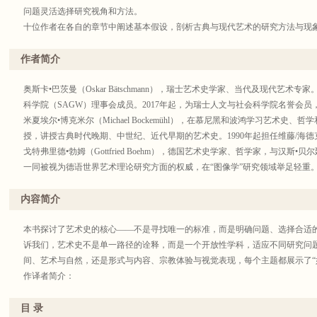
问题灵活选择研究视角和方法。
十位作者在各自的章节中阐述基本假设，剖析古典与现代艺术的研究方法与现
路径。每位作者均为相关领域学术专业，其研究对艺术史发展具有深远影响。
指南，为学生和研究者提供了切实可行的方法和思路。
作者简介
奥斯卡•巴茨曼（Oskar Bätschmann），瑞士艺术史学家、当代及现代艺术专家
科学院（SAGW）理事会成员。2017年起，为瑞士人文与社会科学院名誉会
米夏埃尔•博克米尔（Michael Bockemühl），在慕尼黑和波鸿学习艺术史、
授，讲授古典时代晚期、中世纪、近代早期的艺术史。1990年起担任维藤/海
戈特弗里德•勃姆（Gottfried Boehm），德国艺术史学家、哲学家，与汉斯•贝尔廷（
一同被视为德语世界艺术理论研究方面的权威，在“图像学”研究领域举足轻重
霍斯特•布雷登坎普（Horst Bredekamp），柏林洪堡大学艺术史教授，柏
洛伊德科学散文奖获得者，洪堡论坛创始人。因其在艺术史领域取得的突出成就
内容简介
科研奖、里夏德•哈曼奖等。
卡尔•克劳斯贝格（Karl Clausberg），德国艺术史学家，吕讷堡大学艺术和
本书探讨了艺术史的核心——不是寻找唯一的标准，而是明确问题、选择合适
年起于柏林高等研究院任职。
诉我们，艺术史不是单一路径的诠释，而是一个开放性学科，适应不同研究问
洛伦茨•迪特曼（Lorenz Dittmann），德国艺术史学家，曾于慕尼黑市立
间、艺术与自然，还是形式与内容、宗教体验与视觉表现，每个主题都展示了“
物馆顾问委员会创始成员，管理萨尔文化遗产基金会。
作译者简介：
马克斯•伊姆达尔（Max Imdahl），德国艺术史学家，致力于现代艺术的阐
史学界阐述重要的新的研究方法，就文字与图像之间的关系进行了分析阐释，
目 录