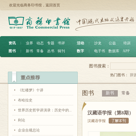
欢迎光临商务印书馆，
返回首页
资讯
︱
业界
动态
专题
书评
活动
︱
沙龙
公益
培训
图书
︱
新书
常备
丛书
辑刊
数字
︱
电子书
数据库
APP
图书搜索：
热门图书：
辞
《红楼梦》十讲
图书
新书
常备
布哈拉史
世界历史哲学讲演录：历史中的...
汉藏语学报（第8期）
利论
汉藏语学报
企业合规总论