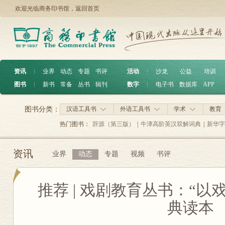
欢迎光临商务印书馆，
返回首页
资讯
︱
业界
动态
专题
书评
活动
︱
沙龙
公益
培训
图书
︱
新书
常备
丛书
辑刊
数字
︱
电子书
数据库
APP
图书分类：
汉语工具书
外语工具书
学术
教育
热门图书：
辞源（第三版）
|
牛津高阶英汉双解词典
|
新华字
资讯
业界
动态
专题
视频
书评
推荐 | 戏剧教育丛书：“以
典读本