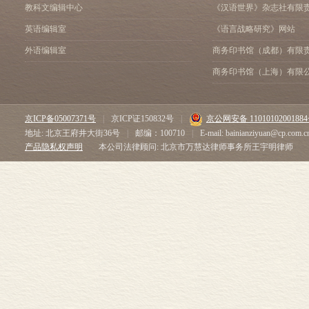
教科文编辑中心
《汉语世界》杂志社有限
英语编辑室
《语言战略研究》网站
外语编辑室
商务印书馆（成都）有限
商务印书馆（上海）有限
京ICP备05007371号
|
京ICP证150832号
|
京公网安备 1101010200188
地址: 北京王府井大街36号
|
邮编：100710
|
E-mail: bainianziyuan@cp.com.c
产品隐私权声明
本公司法律顾问: 北京市万慧达律师事务所王宇明律师