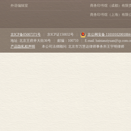
外语编辑室
商务印书馆（成都）有限
商务印书馆（上海）有限
京ICP备05007371号
|
京ICP证150832号
|
京公网安备 1101010200188
地址: 北京王府井大街36号
|
邮编：100710
|
E-mail: bainianziyuan@cp.com.c
产品隐私权声明
本公司法律顾问: 北京市万慧达律师事务所王宇明律师