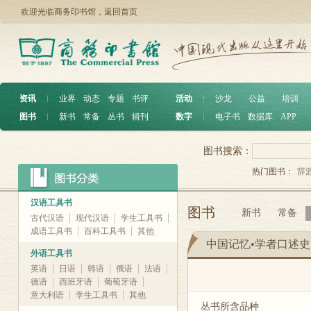
欢迎光临商务印书馆，
返回首页
资讯
︱
业界
动态
专题
书评
活动
︱
沙龙
公益
培训
图书
︱
新书
常备
丛书
辑刊
数字
︱
电子书
数据库
APP
图书搜索：
热门图书：
辞
汉语工具书
图书
新书
常备
古代汉语
现代汉语
学生工具书
成语工具书
百科工具书
其他
中国记忆•学者口述史
外语工具书
英语
日语
韩语
俄语
法语
德语
西班牙语
葡萄牙语
意大利语
学生工具书
其他
丛书所含品种