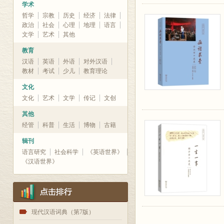
学术
哲学
宗教
历史
经济
法律
政治
社会
心理
地理
语言
文学
艺术
其他
教育
汉语
英语
外语
对外汉语
教材
考试
少儿
教育理论
文化
文化
艺术
文学
传记
文创
其他
经管
科普
生活
博物
古籍
辑刊
语言研究
社会科学
《英语世界》
《汉语世界》
1
现代汉语词典（第7版）