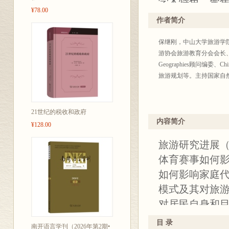
学术特色，聚
¥78.00
与微观社会变
作者简介
探讨物质与非
保继刚，中山大学旅游学
深入分析侨乡
游协会旅游教育分会会长、
转向文化旅游
Geographies顾问编委
家庭化生产对
旅游规划等。主持国家自然
以及大型赛事
学、管理学等
21世纪的税收和政府
示了旅游在推
内容简介
¥128.00
本辑不仅拓展
旅游研究进展（
研究深度，也
体育赛事如何
持“问题—方法
如何影响家庭
值，适合旅游
模式及其对旅
合旅游研究前
对居民自身和
叉（如人类学、
对旅游地发展
议题，呼应了
目 录
南开语言学刊（2026年第2期•