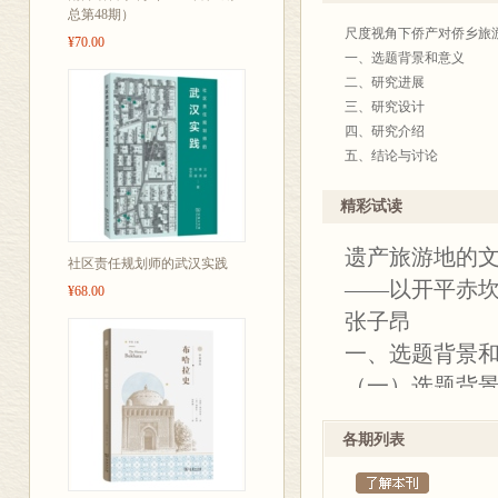
等。前13辑均
总第48期）
求。
尺度视角下侨产对侨乡旅游
¥70.00
一、选题背景和意义
二、研究进展
三、研究设计
四、研究介绍
五、结论与讨论
参考文献
流散产权关系对侨乡文化遗
精彩试读
一、选题背景和意义
遗产旅游地的
二、研究进展
社区责任规划师的武汉实践
三、研究设计
——以开平赤
¥68.00
四、研究介绍
张子昂
五、结论与讨论
一、选题背景
参考文献
苗绣的复兴：非物质文化遗
（一）选题背
一、选题背景与意义
1. 现实背景
二、研究进展
各期列表
（1）侨乡的发
三、研究设计
四、研究介绍
侨乡是指历史上