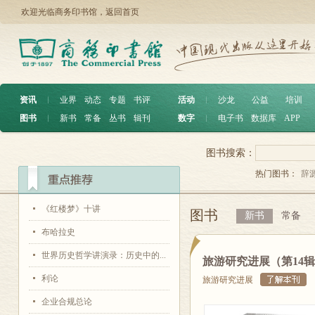
欢迎光临商务印书馆，
返回首页
资讯
︱
业界
动态
专题
书评
活动
︱
沙龙
公益
培训
图书
︱
新书
常备
丛书
辑刊
数字
︱
电子书
数据库
APP
图书搜索：
热门图书：
辞
《红楼梦》十讲
图书
新书
常备
布哈拉史
世界历史哲学讲演录：历史中的...
旅游研究进展（第14
利论
旅游研究进展
企业合规总论