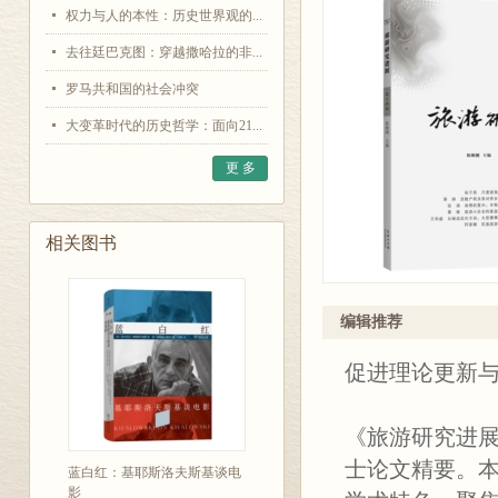
权力与人的本性：历史世界观的...
去往廷巴克图：穿越撒哈拉的非...
罗马共和国的社会冲突
大变革时代的历史哲学：面向21...
更 多
相关图书
编辑推荐
促进理论更新
《旅游研究进展（
士论文精要。
蓝白红：基耶斯洛夫斯基谈电
影