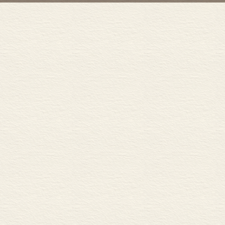
《中华人民共
护华侨国内私有
和国归侨侨眷
权责和管理实
施政策。可以
房政策任务已
产，再一次成
家意义。侨产问
也超出了经济
政府尊重侨产
务。侨产事务
…………