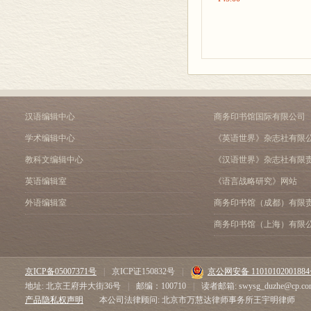
随着全球化进
五、结论与讨论
化浸染、社会
参考文献
样的大背景下
外侨胞的关系
的重要基地，
产，承载着中
汉语编辑中心
商务印书馆国际有限公司
口。因此，侨
学术编辑中心
《英语世界》杂志社有限
具有独特且重要
教科文编辑中心
《汉语世界》杂志社有限
关重要的作用
侨房作为华侨
英语编辑室
《语言战略研究》网站
重要联结物，
外语编辑室
商务印书馆（成都）有限
国家开始针对华
商务印书馆（上海）有限
《关于加快落
益，对改造、
京ICP备05007371号
|
京ICP证150832号
|
京公网安备 1101010200188
华侨房屋问题。
地址: 北京王府井大街36号
|
邮编：100710
|
读者邮箱: swysg_duzhe@cp.co
产品隐私权声明
本公司法律顾问: 北京市万慧达律师事务所王宇明律师
法》；2000