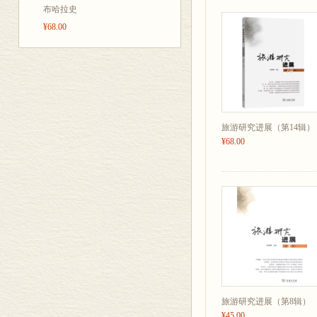
五、结论与讨论
统文化在空间
布哈拉史
参考文献
¥68.00
一种特色鲜明的
旅游小企业的家庭化生产对
一、选题背景和意义
乡的地域文化
二、研究进展
是中华文化在
三、研究设计
贡献，在政治
四、研究介绍
五、结论与讨论
设起重要作用
参考文献
旅游研究进展（第14辑）
具有重要的国
从被动走向主动：大型赛
¥68.00
此外，国家对侨
一、选题背景和意义
二、研究进展
起，全国各地
三、研究设计
展和定居的具
四、研究介绍
医疗、子女教育
五、结论与讨论
参考文献
提出了侨联的改
民族旅游目的地居民的社会
务院印发了《国
一、选题背景和意义
侨力同圆共享
二、研究进展
侨工作提出了
三、研究设计
旅游研究进展（第8辑）
四、研究介绍
¥45.00