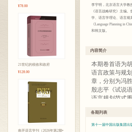
李宇明，北京语言大学教
¥78.00
《语言战略研究》主编。
学、语言学理论、语言规
《Language Plan
和韩文版。
内容简介
本期卷首语为
21世纪的税收和政府
语言政策与规划
¥128.00
章，分别为冯胜
殷志平《试说
语言规划范式
探讨。专题二
各期列表
领》，李国太
对语言与民俗
第十一届中国出版集团出
南开语言学刊（2026年第2期•