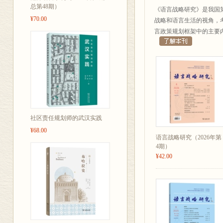
等《口语互动
总第48期）
《语言战略研究》是我国
容背景下的语
¥70.00
战略和语言生活的视角，
问题。2025
言政策规划框架中的主要
法》由第十四
2026年1月1
为此，本期邀请
纪念《国务院关
的开端。
社区责任规划师的武汉实践
¥68.00
语言战略研究（2026年第
4期）
¥42.00