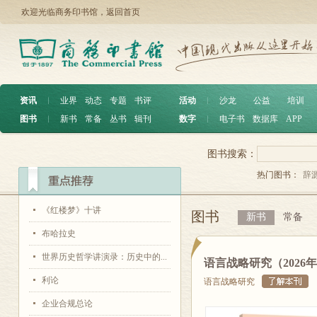
欢迎光临商务印书馆，
返回首页
资讯
︱
业界
动态
专题
书评
活动
︱
沙龙
公益
培训
图书
︱
新书
常备
丛书
辑刊
数字
︱
电子书
数据库
APP
图书搜索：
热门图书：
辞
《红楼梦》十讲
图书
新书
常备
布哈拉史
世界历史哲学讲演录：历史中的...
语言战略研究（2026
利论
语言战略研究
企业合规总论