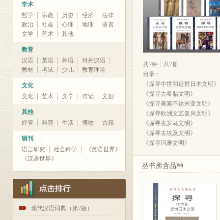
学术
哲学
宗教
历史
经济
法律
政治
社会
心理
地理
语言
文学
艺术
其他
教育
汉语
英语
外语
对外汉语
共7种，共7册
教材
考试
少儿
教育理论
目录：
《探寻中世和近世日本文明》
文化
《探寻古希腊文明》
文化
艺术
文学
传记
文创
《探寻美索不达米亚文明》
其他
《探寻欧洲文艺复兴文明》
经管
科普
生活
博物
古籍
《探寻古罗马文明》
《探寻古埃及文明》
辑刊
《探寻玛雅文明》
语言研究
社会科学
《英语世界》
《汉语世界》
丛书所含品种
1
现代汉语词典（第7版）