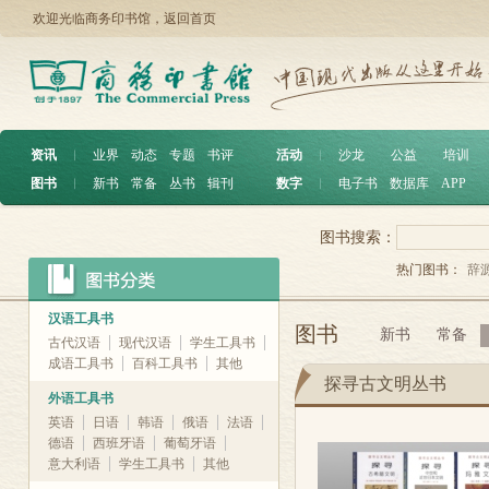
欢迎光临商务印书馆，
返回首页
资讯
︱
业界
动态
专题
书评
活动
︱
沙龙
公益
培训
图书
︱
新书
常备
丛书
辑刊
数字
︱
电子书
数据库
APP
图书搜索：
热门图书：
辞
汉语工具书
图书
新书
常备
古代汉语
现代汉语
学生工具书
成语工具书
百科工具书
其他
探寻古文明丛书
外语工具书
英语
日语
韩语
俄语
法语
德语
西班牙语
葡萄牙语
意大利语
学生工具书
其他