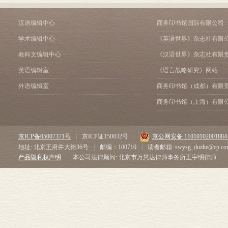
汉语编辑中心
商务印书馆国际有限公司
学术编辑中心
《英语世界》杂志社有限
教科文编辑中心
《汉语世界》杂志社有限
英语编辑室
《语言战略研究》网站
外语编辑室
商务印书馆（成都）有限
商务印书馆（上海）有限
京ICP备05007371号
|
京ICP证150832号
|
京公网安备 1101010200188
地址: 北京王府井大街36号
|
邮编：100710
|
读者邮箱: swysg_duzhe@cp.co
产品隐私权声明
本公司法律顾问: 北京市万慧达律师事务所王宇明律师